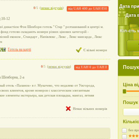
Дата пр
0
/5
(
немає відгуків
)
від
UAH 400
до
UAH 850
Дата 
у,10-12
ї династією Фон Шенборн готель " Стар " розташований в центрі м.
Кіл-сть 
фонд готелю складають номери різних цінових категорій -
сний економ , Стандарт , Напівлюкс , Люкс , Люкс мансарда , Люкс
ти
Готель на карті
Є вільні номери
Пошук 
0
/5
(
немає відгуків
)
від
UAH 0
до
UAH 0
фа Шенборна, 2-а
Ціна в
ый отель «Паланок» в г. Мукачево, что недалеко от Ужгорода,
 своих клиентов, кроме номеров с классическим элегантным
кие элементы экстерьера, как детская площадка, мангал, летняя
Пошук 
Немає вільних номерів
Кількіс
без зір