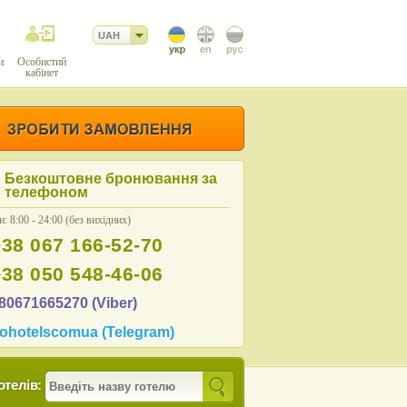
UAH
и
Особистий
кабінет
Безкоштовне бронювання за
телефоном
: 8:00 - 24:00 (без вихідних)
+38 067 166-52-70
+38 050 548-46-06
80671665270 (Viber)
ohotelscomua (Telegram)
отелів: