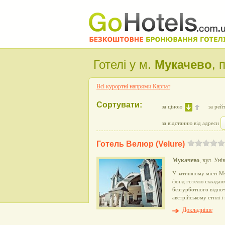
Готелі у м.
Мукачево
, 
Всі курортні напрями Карпат
Сортувати:
за ціною
за рей
за відстанню від адреси
Готель Велюр (Velure)
Мукачево
, вул. Уні
У затишному місті М
фонд готелю складаю
безтурботного відпо
австрійському стилі 
Докладніше