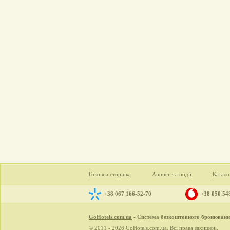
Головна сторінка
Анонси та події
Катало
+38 067 166-52-70
+38 050 54
GoHotels.com.ua
- Система безкоштовного бронювання
© 2011 - 2026 GoHotels.com.ua. Всі права захищені.