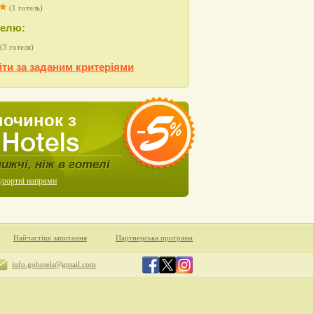
(1 готель)
телю:
(3 готеля)
ти за заданим критеріями
починок з
нижчі, ніж в готелі
урортні напрями
Найчастіші запитання
Партнерська програма
info.gohotels@gmail.com