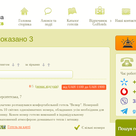
Головна
Анонси та
Каталог
Відпочинок з
Наші контакт
сторінка
події
готелів
GoHotels
показано 3
тингом
за зірками
Час роботи
0
/5
(
немає відгуків
)
від
UAH 1100
до
UAH 1900
верситетська, 7
3
укачево розташувався комфортабельний готель "Велюр". Номерний
ть 10 світлих однокімнатних номера, обладнаних усім необхідним для
g
чинку. Кожен номер готелю виконаний в індивідуальному
і наповнений атмосферою домашнього тепла і затишку.
Готель на карті
Є вільні номери
Пошук г