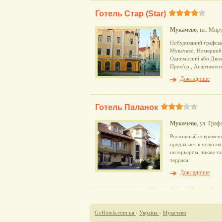
Готель Стар (Star)
Мукачево
, пл. Мир
Побудований графсько
Мукачево. Номерний 
Одномісний або Двомі
Прем'єр , Апартамен
Докладніше
Готель Паланок
Мукачево
, ул. Гра
Роскошный современн
предлагает к услугам
интерьером, также та
терраса.
Докладніше
GoHotels.com.ua
›
Україна
›
Мукачево