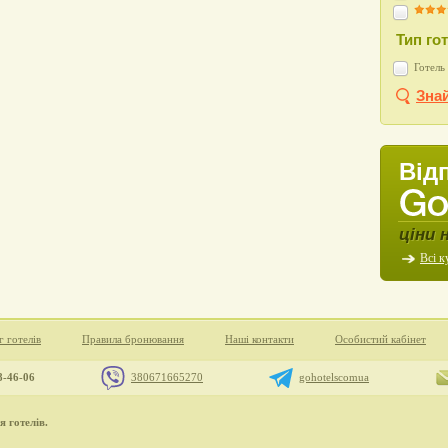
Тип го
Готель 
Знай
Від
ціни 
Всі к
г готелів
Правила бронювання
Наші контакти
Особистий кабінет
8-46-06
380671665270
gohotelscomua
 готелів.