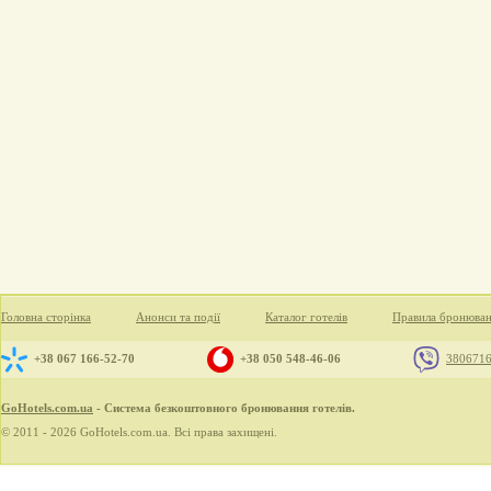
Головна сторінка
Анонси та події
Каталог готелів
Правила бронюва
+38 067 166-52-70
+38 050 548-46-06
380671
GoHotels.com.ua
- Система безкоштовного бронювання готелів.
© 2011 - 2026 GoHotels.com.ua. Всі права захищені.