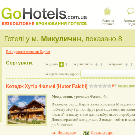
Головна
Анонси
сторінка
події
Готелі у м.
Микуличин
, показано 8
Всі курортні напрями Карпат
Сортувати:
за ціною
за рейтингом
за зірками
за відстанню від адреси
Котедж Хутір Фальчі (Hutor Falchi)
0
/5
(
немає відг
Микуличин
, урочище Фальчі, 46
В самому серці Карпатського селища Микуличин, 
поблизу лісу і річки Прут розташувався затишн
Фальчі", в якому є все для незабутнього перебув
Двоповерховий котедж має 2 входи, тобто в кож
до 8 чоловік.
Докладніше
Готель на карті