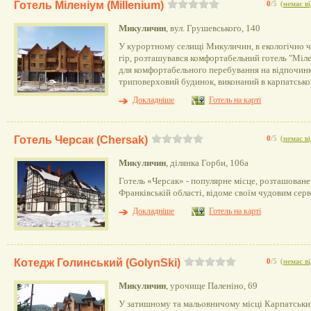
Готель Міленіум (Millenium)
0
/5
(
немає ві
Микуличин
, вул. Грушевського, 140
У курортному селищі Микуличин, в екологічно 
гір, розташувався комфортабельний готель "Міле
для комфортабельного перебування на відпочинк
триповерховий будинок, виконаний в карпатсько
Докладніше
Готель на карті
Готель Черсак (Chersak)
0
/5
(
немає ві
Микуличин
, ділянка Горби, 106а
Готель «Черсак» - популярне місце, розташоване 
Франківській області, відоме своїм чудовим серв
Докладніше
Готель на карті
Котедж Голинський (GolynSki)
0
/5
(
немає ві
Микуличин
, урочище Паленіно, 69
У затишному та мальовничому місці Карпатськ