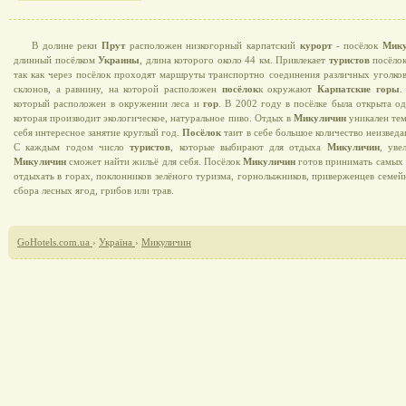
В долине реки
Прут
расположен низкогорный карпатский
курорт
- посёлок
Мику
длинный посёлком
Украины
, длина которого около 44 км. Привлекает
туристов
посёло
так как через посёлок проходят маршруты транспортно соединения различных уголко
склонов, а равнину, на которой расположен
посёлок
к окружают
Карпатские горы
.
который расположен в окружении леса и
гор
. В 2002 году в посёлке была открыта о
которая производит экологическое, натуральное пиво. Отдых в
Микуличин
уникален тем
себя интересное занятие круглый год.
Посёлок
таит в себе большое количество неизвед
С каждым годом число
туристов
, которые выбирают для отдыха
Микуличин
, уве
Микуличин
сможет найти жильё для себя. Посёлок
Микуличин
готов принимать самых
отдыхать в горах, поклонников зелёного туризма, горнолыжников, приверженцев семей
сбора лесных ягод, грибов или трав.
GoHotels.com.ua
›
Україна
›
Микуличин