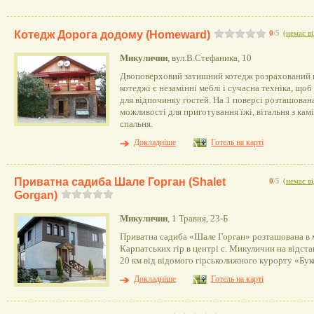
Котедж Дорога додому (Homeward)
0
/5
(
немає ві
Микуличин
, вул.В.Стефаника, 10
Двоповерховий затишний котедж розрахований н
котеджі є незамінні меблі і сучасна техніка, що
для відпочинку гостей. На 1 поверсі розташована
можливості для приготування їжі, вітальня з камі
спальня.
Докладніше
Готель на карті
Приватна садиба Шале Горган (Shalet
0
/5
(
немає ві
Gorgan)
Микуличин
, 1 Травня, 23-Б
Приватна садиба «Шале Горган» розташована в
Карпатських гір в центрі с. Микуличин на відстан
20 км від відомого гірськолижного курорту «Бук
Докладніше
Готель на карті