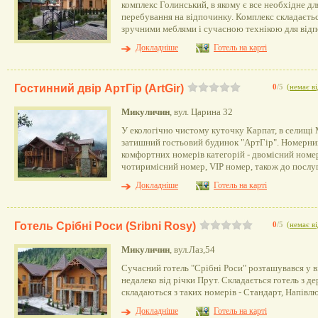
комплекс Голинський, в якому є все необхідне д
перебування на відпочинку. Комплекс складається
зручними меблями і сучасною технікою для відп
Докладніше
Готель на карті
Гостинний двір АртГір (ArtGir)
0
/5
(
немає ві
Микуличин
, вул. Царина 32
У екологічно чистому куточку Карпат, в селищі
затишний гостьовий будинок "АртГір". Номерний
комфортних номерів категорій - двомісний номе
чотиримісний номер, VIP номер, також до послу
Докладніше
Готель на карті
Готель Срібні Роси (Sribni Rosy)
0
/5
(
немає ві
Микуличин
, вул.Лаз,54
Сучасний готель "Срібні Роси" розташувався у
недалеко від річки Прут. Складається готель з де
складаються з таких номерів - Стандарт, Напівл
Докладніше
Готель на карті