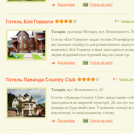
Докладніше
Готель на карті
Готель Білі Горвати
0
/5
(
немає ві
Татарів
, урочище Мочари, вул. Незалежності, 5
Готель «Білі Горвати» надає гостям 24 комфорт
які ідеально підійдуть для романтичного відпуст
комплексу Білі Горвати, в яких знаходяться номе
звідки відкривається чудовий вид на схили гір.
Докладніше
Готель на карті
Готель Лаванда Country Club
0
/5
(
немає від
Татарів
, вул. Незалежності, 42
Готель «Лаванда Country Club» представляє соб
знаходиться на закритій території. До послуг го
номери на будь-який смак. У кожному номері встан
класичному та національному стилях.
Докладніше
Готель на карті