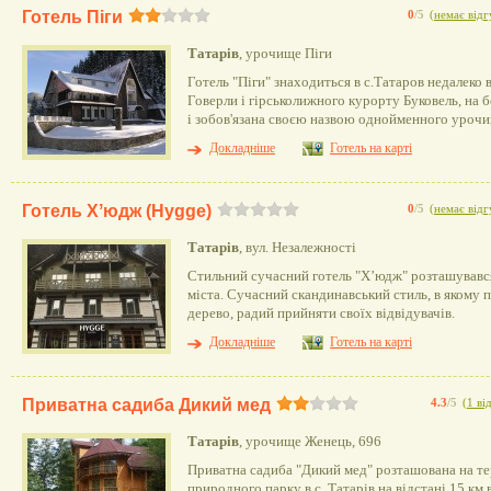
Готель Піги
0
/5
(
немає відг
Татарів
, урочище Піги
Готель "Піги" знаходиться в с.Татаров недалеко в
Говерли і гірськолижного курорту Буковель, на 
і зобов'язана своєю назвою однойменного урочи
Докладніше
Готель на карті
Готель Хʼюдж (Hygge)
0
/5
(
немає відг
Татарів
, вул. Незалежності
Стильний сучасний готель "Хʼюдж" розташувався
міста. Сучасний скандинавський стиль, в якому 
дерево, радий прийняти своїх відвідувачів.
Докладніше
Готель на карті
Приватна садиба Дикий мед
4.3
/5
(
1 ві
Татарів
, урочище Женець, 696
Приватна садиба "Дикий мед" розташована на те
природного парку в с. Татарів на відстані 15 км