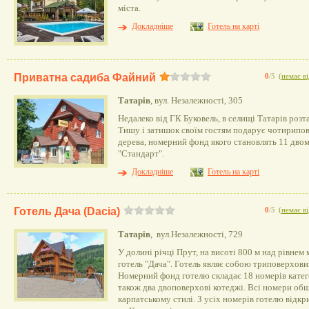
міста.
Докладніше
Готель на карті
Приватна садиба Файний
0
/5
(
немає ві
Татарів
, вул. Незалежності, 305
Недалеко від ГК Буковель, в селищі Татарів роз
Тишу і затишок своїм гостям подарує чотирипов
дерева, номерний фонд якого становлять 11 двом
"Стандарт".
Докладніше
Готель на карті
Готель Дача (Dacia)
0
/5
(
немає ві
Татарів
, вул.Незалежності, 729
У долині річці Прут, на висоті 800 м над рівнем
готель "Дача". Готель являє собою триповерхови
Номерний фонд готелю складає 18 номерів катего
також два двоповерхові котеджі. Всі номери обш
карпатському стилі. З усіх номерів готелю відк