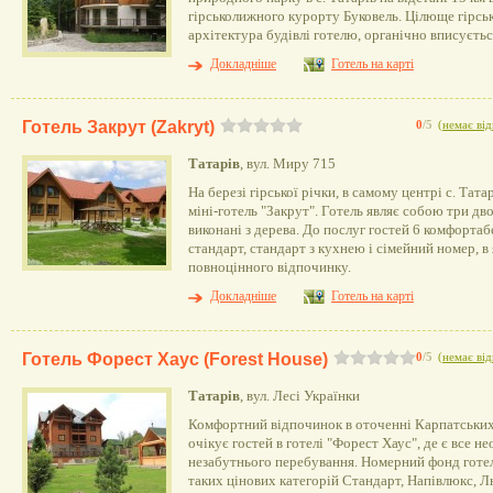
гірськолижного курорту Буковель. Цілюще гірськ
архітектура будівлі готелю, органічно вписується
Докладніше
Готель на карті
Готель Закрут (Zakryt)
0
/5
(
немає від
Татарів
, вул. Миру 715
На березі гірської річки, в самому центрі с. Тат
міні-готель "Закрут". Готель являє собою три дв
виконані з дерева. До послуг гостей 6 комфортаб
стандарт, стандарт з кухнею і сімейний номер, в 
повноцінного відпочинку.
Докладніше
Готель на карті
Готель Форест Хаус (Forest House)
0
/5
(
немає від
Татарів
, вул. Лесі Українки
Комфортний відпочинок в оточенні Карпатських 
очікує гостей в готелі "Форест Хаус", де є все н
незабутнього перебування. Номерний фонд готел
таких цінових категорій Стандарт, Напівлюкс, Л