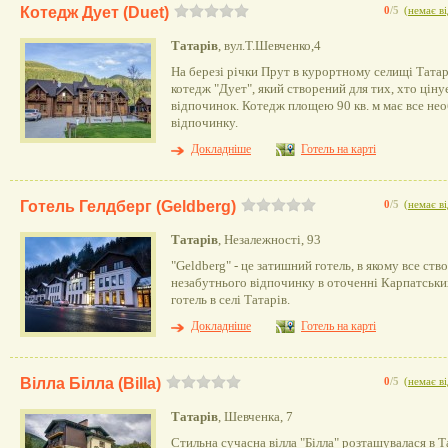
Котедж Дует (Duet)
0
/5
(
немає ві
Татарів
, вул.Т.Шевченко,4
На березі річки Прут в курортному селищі Тата
котедж "Дует", який створений для тих, хто цін
відпочинок. Котедж площею 90 кв. м має все нео
відпочинку.
Докладніше
Готель на карті
Готель Гелдберг (Geldberg)
0
/5
(
немає ві
Татарів
, Незалежності, 93
"Geldberg" - це затишний готель, в якому все ст
незабутнього відпочинку в оточенні Карпатськ
готель в селі Татарів.
Докладніше
Готель на карті
Вілла Білла (Billa)
0
/5
(
немає ві
Татарів
, Шевченка, 7
Стильна сучасна вілла "Білла" розташувалася в Т