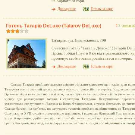
на Карпатські гори.
Докладніше
Готель на карті
Готель Татарів DeLuxe (Tatarov DeLuxe)
0
/5
(
немає ві
Татарів
, вул. Незалежності, 709
Сучасний готель "Татарів Делюкс" (Татарів Delu
гірської річки Прут, в 8 км від гірськолижного к
пропонує своїм гостям розміститься в номерах
Докладніше
Готель на карті
Селище
Татарів
прийнято вважати елітним гірським курортом ще з часів, коли вон
Татарова
мають значний досвід надання якісного професійного сервісу. Чудове розташ
гірське повітря та екологічно чисті ліси, що оточують селище, роблять його унікальни
місцем для розташування
готелів і санаторіїв Татарова
. Безсумнівною перева
залізничного сполучення зі Львовом та Івано-Франківськом, а також близькість до витяг
Селище багате і на пам'ятки, що залучають туристів приїхати на
відпочинок до Татаро
Солунського XVII століття з дерев'яною дзвіницею, і водоспад Женецький Гук, що знах
моря. А приємною дрібницею під час пішої або велосипедної прогулянки стане можливі
грибів або ароматних ягід, що подарує виключно теплі спогади про
відпочинок в Татар