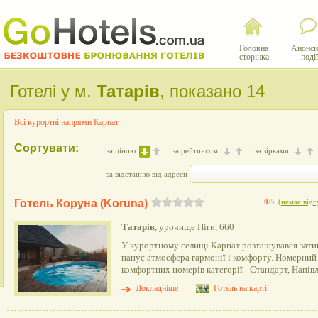
Головна
Анонси
сторінка
події
Готелі у м.
Татарів
, показано 14
Всі курортні напрями Карпат
Сортувати:
за ціною
за рейтингом
за зірками
за відстанню від адреси
Готель Коруна (Koruna)
0
/5
(
немає відг
Татарів
, урочище Піги, 660
У курортному селищі Карпат розташувався зати
панує атмосфера гармонії і комфорту. Номерний
комфортних номерів категорії - Стандарт, Напі
Докладніше
Готель на карті