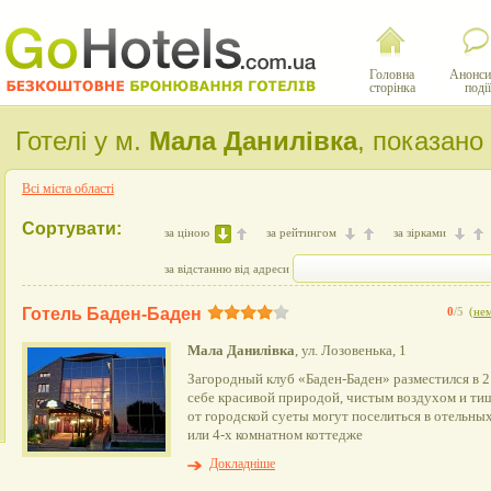
Головна
Анонси
сторінка
події
Готелі у м.
Мала Данилівка
, показано
Всі міста області
Сортувати:
за ціною
за рейтингом
за зірками
за відстанню від адреси
Готель Баден-Баден
0
/5
(
нем
Мала Данилівка
, ул. Лозовенька, 1
Загородный клуб «Баден-Баден» разместился в 2 
себе красивой природой, чистым воздухом и т
от городской суеты могут поселиться в отельны
или 4-х комнатном коттедже
Докладніше