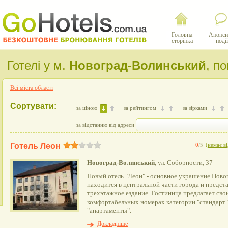
Головна
Анонси
сторінка
події
Готелі у м.
Новоград-Волинський
, п
Всі міста області
Сортувати:
за ціною
за рейтингом
за зірками
за відстанню від адреси
Готель Леон
0
/5
(
немає ві
Новоград-Волинський
, ул. Соборности, 37
Новый отель "Леон" - основное украшение Ново
находится в центральной части города и предст
трехэтажное ездание. Гостиница предлагает свои
комфортабельных номерах категории "стандарт",
"апартаменты".
Докладніше