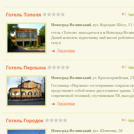
Готель Тополя
0
/5
(
нем
Новоград-Волинський
, вул. Корецьке Шосе, 13
отель «Тополя» знаходиться в м Новоград-Волин
Даний комплекс відпочинку май високі рейтинги
галузі
Докладніше
Готель Перлына
0
/5
(
нем
Новоград-Волинський
, ул. Красноармейская, 23
Гостиница «Перлына» гостеприимно открыла сво
представляет собой новое двухэтажное здание
современной техникой, спутниковым ТВ, выходо
Докладніше
Готель Городок
0
/5
(
нем
Новоград-Волинський
, вул. Шевченко, 36