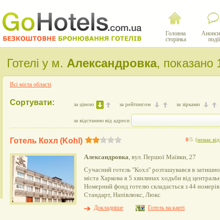
Головна
Анонси
сторінка
події
Готелі у м.
Александровка
, показано 
Всі міста області
Сортувати:
за ціною
за рейтингом
за зірками
за відстанню від адреси
Готель Кохл (Kohl)
0
/5
(
немає від
Александровка
, вул. Першої Маївки, 27
Сучасний готель "Кохл" розташувався в затишно
міста Харкова в 5 хвилинах ходьби від центральн
Номерний фонд готелю складається з 44 номерів 
Стандарт, Напівлюкс, Люкс
Докладніше
Готель на карті