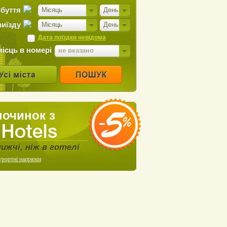
ибуття
Місяць
День
виїзду
Місяць
День
Дата поїздки невідома
місць в номері
не вказано
починок з
нижчі, ніж в готелі
урортні напрями