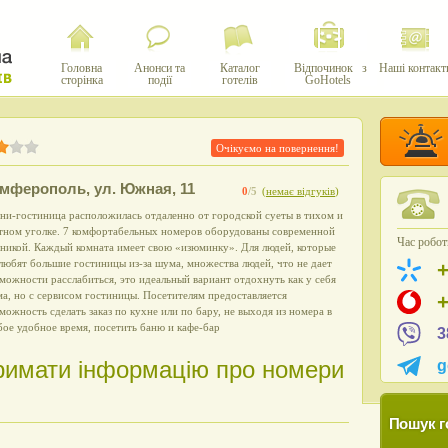
Головна
Анонси та
Каталог
Відпочинок з
Наші контакт
сторінка
події
готелів
GoHotels
Очікуємо на повернення!
імферополь
,
ул. Южная, 11
0
/5
(
немає відгуків
)
ни-гостиница расположилась отдаленно от городской суеты в тихом и
тном уголке. 7 комфортабельных номеров оборудованы современной
Час роботи
никой. Каждый комната имеет свою «изюминку». Для людей, которые
любят большие гостиницы из-за шума, множества людей, что не дает
можности расслабиться, это идеальный вариант отдохнуть как у себя
а, но с сервисом гостиницы. Посетителям предоставляется
можность сделать заказ по кухне или по бару, не выходя из номера в
ое удобное время, посетить баню и кафе-бар
3
римати інформацію про номери
g
Пошук г