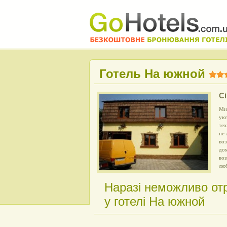
Готель На южной
С
Ми
ую
тех
не 
воз
дом
воз
люб
Наразі неможливо от
у готелі На южной