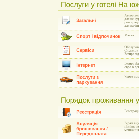
Послуги у готелі На ю
Автостоян
для не ку
Загальні
реєстраці
для палін
Масаж.
Спорт і відпочинок
Обслугову
Сервіси
Сніданок 
Безпровід
Безпровід
Інтернет
євро в де
Послуги з
Через дор
паркування
Порядок проживання у
Реєстрація
Реєстрація
Ануляція
В разі ан
пізніше з
бронювання /
мешкання
Передоплата