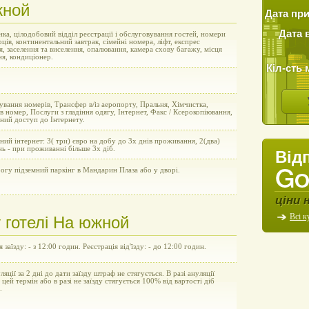
жной
Дата пр
Дата 
ка, цілодобовий відділ реєстрації і обслуговування гостей, номери
рців, континентальний завтрак, сімейні номера, ліфт, експрес
я, заселення та виселення, опалювання, камера схову багажу, місця
ня, кондиціонер.
Кіл-сть 
вання номерів, Трансфер в/із аеропорту, Пральня, Хімчистка,
в номер, Послуги з гладіння одягу, Інтернет, Факс / Ксерокопіювання,
ний доступ до Інтернету.
ний інтернет: 3( три) євро на добу до 3х днів проживання, 2(два)
нь - при проживанні більше 3х діб.
Від
огу підземний паркінг в Мандарин Плаза або у дворі.
ціни 
Всі к
 готелі На южной
 заїзду: - з 12:00 годин. Реєстрація від'їзду: - до 12:00 годин.
уляції за 2 дні до дати заїзду штраф не стягується. В разі ануляції
а цей термін або в разі не заїзду стягується 100% від вартості діб
.