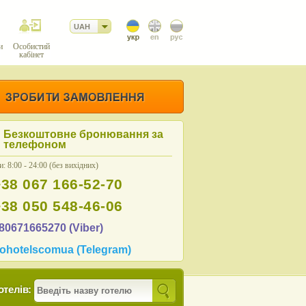
UAH
и
Особистий
кабінет
Безкоштовне бронювання за
телефоном
: 8:00 - 24:00 (без вихідних)
+38 067 166-52-70
+38 050 548-46-06
80671665270 (Viber)
ohotelscomua (Telegram)
отелів: