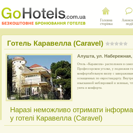
Головна
Анонси
сторінка
події
Готель Каравелла (Caravel)
Алушта
,
ул. Набережная,
Отель «Каравелла» расположен в са
Профессорском уголке, у подножия го
комфортабельную виллу с заворажива
оснащенных по евростандарту. Внутр
изысканной меблировкой и зеленью, ч
уюта и комфорта.
Наразі неможливо отримати інформа
у готелі Каравелла (Caravel)