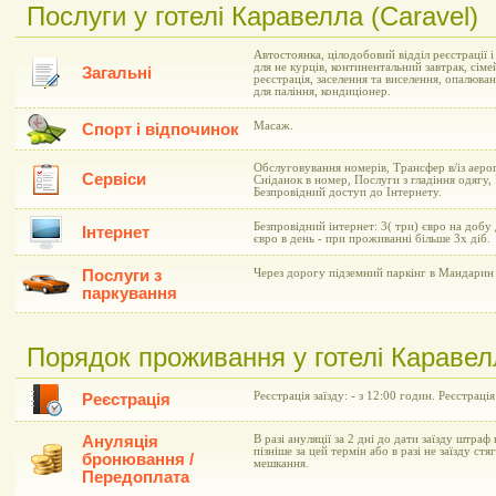
Послуги у готелі Каравелла (Caravel)
Автостоянка, цілодобовий відділ реєстрації 
для не курців, континентальний завтрак, сіме
Загальні
реєстрація, заселення та виселення, опалюва
для паління, кондиціонер.
Масаж.
Спорт і відпочинок
Обслуговування номерів, Трансфер в/із аеро
Сервіси
Сніданок в номер, Послуги з гладіння одягу,
Безпровідний доступ до Інтернету.
Безпровідний інтернет: 3( три) євро на добу
Інтернет
євро в день - при проживанні більше 3х діб.
Послуги з
Через дорогу підземний паркінг в Мандарин 
паркування
Порядок проживання у готелі Каравелл
Реєстрація заїзду: - з 12:00 годин. Реєстрація
Реєстрація
Ануляція
В разі ануляції за 2 дні до дати заїзду штраф 
пізніше за цей термін або в разі не заїзду ст
бронювання /
мешкання.
Передоплата