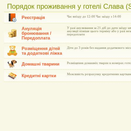
Порядок проживання у готелі Слава (S
Час виїзду до 12-00 Час заїзду з 14-00
Реєстрація
Ануляція
У разі анулювання за 21 діб до дати заїзду ш
ануляції пізніше цього терміну або у разі не
бронювання /
передоплати
Передоплата
Розміщення дітей
Діти до 3 років без надання додаткового мі
та додаткові ліжка
Розміщення домашніх тварин в номерах готе
Домашні тварини
Можливість розрахунку кредитними картками 
Кредитні картки