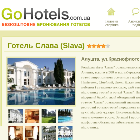
Головна
Анонси
сторінка
події
Готель Слава (Slava)
Алушта
,
ул.Краснофлотс
Розкішна вілла "Слава" розташувалася 
Алушти, всього в 300 м від узбережжя
готелі запропонують оселитися в комф
Напівлюкс, Сімейний, Люкс. Кожен но
меблями і сучасною технікою, щоб ст
відпочинку гостей в готелі "Слава". Н
відкритий басейн, який обладнаний ше
готелю "Слава" розташований знамени
ресторані готелю гостей порадують в
кухні від шеф -кухаря. Висококваліфік
уваги кожному гостю. Затишні і прост
комфортна обстановка забезпечать гос
відпочинку.