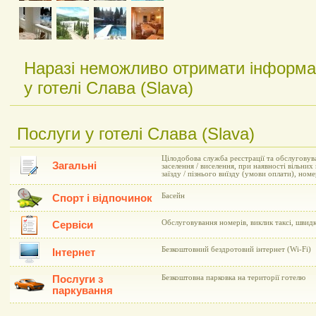
Наразі неможливо отримати інформа
у готелі Слава (Slava)
Послуги у готелі Слава (Slava)
Цілодобова служба реєстрації та обслуговув
Загальні
заселення / виселення, при наявності вільни
заїзду / пізнього виїзду (умови оплати), но
Басейн
Спорт і відпочинок
Обслуговування номерів, виклик таксі, швид
Сервіси
Безкоштовний бездротовий інтернет (Wi-Fi)
Інтернет
Послуги з
Безкоштовна парковка на території готелю
паркування