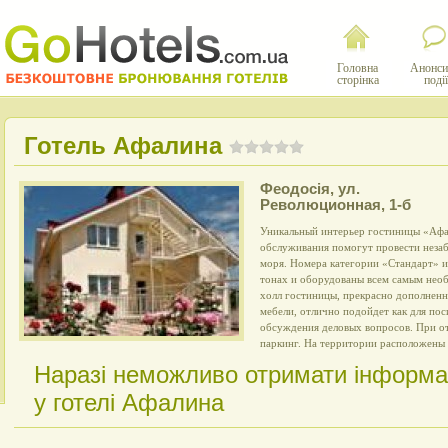
Головна
Анонси
сторінка
події
Готель Афалина
Феодосія
,
ул.
Революционная, 1-б
Уникальный интерьер гостиницы «Афа
обслуживания помогут провести неза
моря. Номера категории «Стандарт» и
тонах и оборудованы всем самым нео
холл гостиницы, прекрасно дополнен
мебели, отлично подойдет как для поси
обсуждения деловых вопросов. При от
паркинг. На территории расположены 
Наразі неможливо отримати інформа
у готелі Афалина