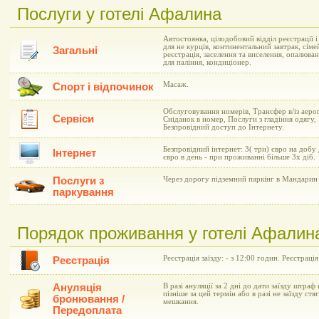
Послуги у готелі Афалина
Автостоянка, цілодобовий відділ реєстрації 
для не курців, континентальний завтрак, сіме
Загальні
реєстрація, заселення та виселення, опалюва
для паління, кондиціонер.
Масаж.
Спорт і відпочинок
Обслуговування номерів, Трансфер в/із аеро
Сервіси
Сніданок в номер, Послуги з гладіння одягу,
Безпровідний доступ до Інтернету.
Безпровідний інтернет: 3( три) євро на добу
Інтернет
євро в день - при проживанні більше 3х діб.
Послуги з
Через дорогу підземний паркінг в Мандарин 
паркування
Порядок проживання у готелі Афалин
Реєстрація заїзду: - з 12:00 годин. Реєстрація
Реєстрація
Ануляція
В разі ануляції за 2 дні до дати заїзду штраф 
пізніше за цей термін або в разі не заїзду ст
бронювання /
мешкання.
Передоплата