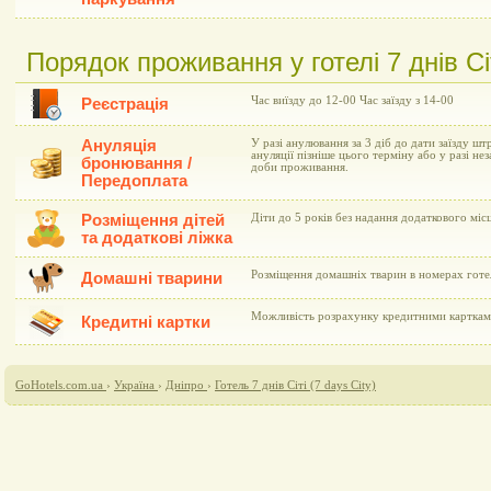
Порядок проживання у готелі 7 днів Сіт
Час виїзду до 12-00 Час заїзду з 14-00
Реєстрація
Ануляція
У разі анулювання за 3 діб до дати заїзду шт
ануляції пізніше цього терміну або у разі не
бронювання /
доби проживання.
Передоплата
Розміщення дітей
Діти до 5 років без надання додаткового мі
та додаткові ліжка
Розміщення домашніх тварин в номерах гот
Домашні тварини
Можливість розрахунку кредитними картками 
Кредитні картки
GoHotels.com.ua
›
Україна
›
Дніпро
›
Готель 7 днів Сіті (7 days City)