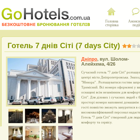
Головна
Анонси
сторінка
події
Готель 7 днів Сіті (7 days City)
Дніпро
,
вул. Шолом-
Алейхема, 4/26
Сучасний готель "7 днів Сіті" розташу
центрі міста Дніпропетровська. Знаход
"Менора" . Розташуватися гостям зап
Тримісний. Всі номери оформлені у в
оснащені всім незамінним для комфорт
Сіті". Для ділових і сучасних людей є 
просторі номери наповнені домашнім з
гості повністю зможуть зануритися в с
висококваліфікований персонал надаст
Готель "7 днів Сіті" створений для люд
комфорту та сервісу.