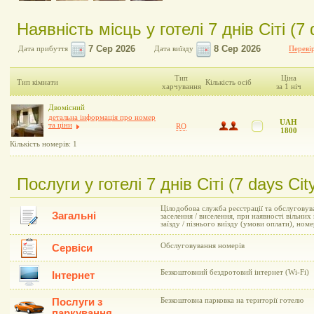
Наявність місць у готелі 7 днів Сіті (7 
Дата прибуття
Дата виїзду
Перевір
Тип
Ціна
Тип кімнати
Кількість осіб
харчування
за 1 ніч
Двомісний
детальна інформація про номер
UAH
та ціни
RO
1800
Кількість номерів: 1
Послуги у готелі 7 днів Сіті (7 days Cit
Цілодобова служба реєстрації та обслуговув
Загальні
заселення / виселення, при наявності вільни
заїзду / пізнього виїзду (умови оплати), но
Обслуговування номерів
Сервіси
Безкоштовний бездротовий інтернет (Wi-Fi)
Інтернет
Послуги з
Безкоштовна парковка на території готелю
паркування