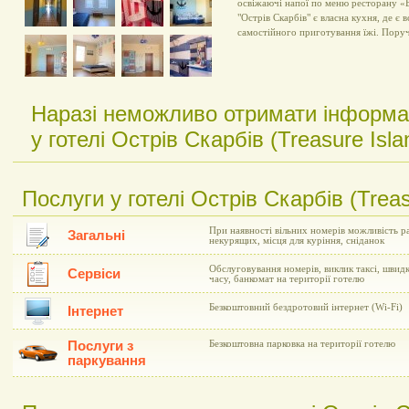
освіжаючі напої по меню ресторану «Б
"Острів Скарбів" є власна кухня, де є 
самостійного приготування їжі. Поруч
Наразі неможливо отримати інформа
у готелі Острів Скарбів (Treasure Isla
Послуги у готелі Острів Скарбів (Treas
При наявності вільних номерів можливість ра
Загальні
некурящих, місця для куріння, сніданок
Обслуговування номерів, виклик таксі, швид
Сервіси
часу, банкомат на території готелю
Безкоштовний бездротовий інтернет (Wi-Fi)
Інтернет
Послуги з
Безкоштовна парковка на території готелю
паркування