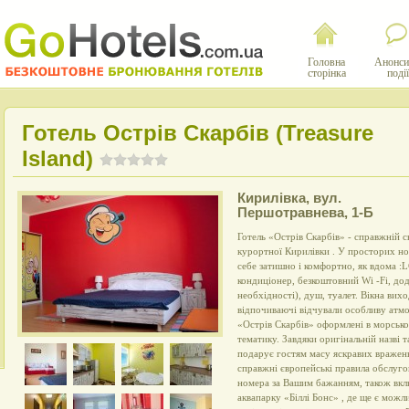
Головна
Анонси
сторінка
події
Готель Острів Скарбів (Treasure
Island)
Кирилівка
,
вул.
Першотравнева, 1-Б
Готель «Острів Скарбів» - справжній с
курортної Кирилівки . У просторих но
себе затишно і комфортно, як вдома :L
кондиціонер, безкоштовний Wi -Fi, дод
необхідності), душ, туалет. Вікна вих
відпочиваючі відчували особливу атмо
«Острів Скарбів» оформлені в морсько
тематику. Завдяки оригінальній назві 
подарує гостям масу яскравих вражень.
справжні європейські правила обслуг
номера за Вашим бажанням, також вкл
аквапарку «Біллі Бонс» , де ще є можл