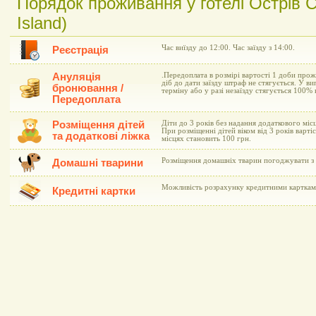
Порядок проживання у готелі Острів С
Island)
Час виїзду до 12:00. Час заїзду з 14:00.
Реєстрація
Ануляція
.Передоплата в розмірі вартості 1 доби прож
діб до дати заїзду штраф не стягується. У ви
бронювання /
терміну або у разі незаїзду стягується 100%
Передоплата
Розміщення дітей
Діти до 3 років без надання додаткового мі
При розміщенні дітей віком від 3 років варт
та додаткові ліжка
місцях становить 100 грн.
Розміщення домашніх тварин погоджувати з 
Домашні тварини
Можливість розрахунку кредитними картками 
Кредитні картки