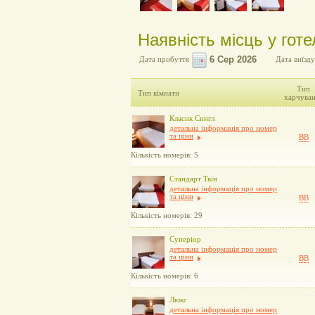
Наявність місць у гот
Дата прибуття
Дата виїзду
Тип
Тип кімнати
харчува
Класик Сингл
детальна інформація про номер
та ціни
BB
Кількість номерів: 5
Стандарт Твін
детальна інформація про номер
та ціни
BB
Кількість номерів: 29
Суперіор
детальна інформація про номер
та ціни
BB
Кількість номерів: 6
Люкс
детальна інформація про номер