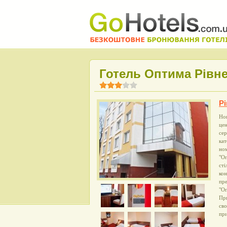
Готель Оптима Рівне
Рі
Нов
цен
сер
кат
ном
"Оп
сті
кон
пре
"Оп
При
сво
при