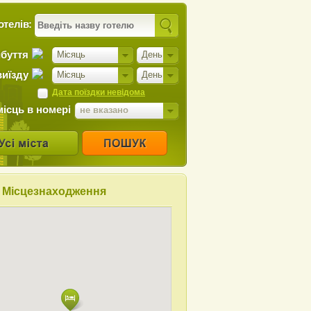
отелів:
ибуття
Місяць
День
виїзду
Місяць
День
Дата поїздки невідома
місць в номері
не вказано
Місцезнаходження