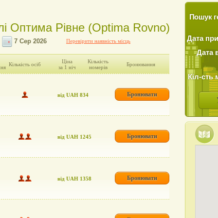
Пошук г
елі Оптима Рівне (Optima Rovno)
Дата пр
Перевірити наявність місць
Дата 
Ціна
Кількість
Кількість осіб
Бронювання
ння
за 1 ніч
номерів
Кіл-сть 
Бронювати
від UAH 834
Бронювати
від UAH 1245
Бронювати
від UAH 1358