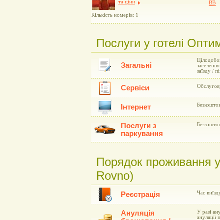
та ціни
BB
Кількість номерів: 1
Послуги у готелі Опти
Цілодобов
Загальні
заселення
заїзду / 
Обслугову
Сервіси
Безкоштов
Інтернет
Послуги з
Безкоштов
паркування
Порядок проживання у 
Rovno)
Час виїзд
Реєстрація
Ануляція
У разі ан
ануляції 