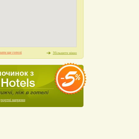
ати ще готелі
Збільшити вікно
починок з
нижчі, ніж в готелі
урортні напрями