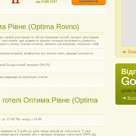
Бронювати
від UAH 1567
ма Рівне (Optima Rovno)
а служба реєстрації та обслуговування гостей, експрес-реєстрація
 / виселення, при наявності вільних номерів можливість раннього
пізнього виїзду (умови оплати), кімнати для некурців, сніданок, сейф
Показ
вання номерів, конференц-зал, виклик таксі, швидкої допомоги
ний бездротовий інтернет (Wi-Fi)
Від
на парковка на території готелю
ціни 
Всі к
готелі Оптима Рівне (Optima
у до 12-00 Час заїзду з 14-00
улювання за 3 доби до дати заїзду штраф не стягується. У разі
пізніше цього терміну або у випадку незаїзду стягується 100% від