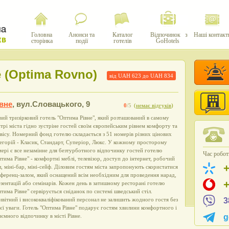
Головна
Анонси та
Каталог
Відпочинок з
Наші контакт
сторінка
події
готелів
GoHotels
 (Optima Rovno)
від UAH
623
до UAH
834
вне
,
вул.Словацького, 9
0
/5
(
немає відгуків
)
ий тризірковий готель "Оптима Рівне", який розташований в самому
трі міста гідно зустріне гостей своїм європейським рівнем комфорту та
вісу. Номерний фонд готелю складається з 51 номерів різних цінових
егорій - Класик, Стандарт, Суперіор, Люкс. У кожному просторому
ері є все незамінне для безтурботного відпочинку гостей готелю
Час роботи
тима Рівне" - комфортні меблі, телевізор, доступ до інтернет, робочий
л, міні-бар, міні-сейф. Діловим гостям міста запропонують скористатися
ференц-залом, який оснащений всім необхідним для проведення нарад,
зентацій або семінарів. Кожен день в затишному ресторані готелю
тима Рівне" сервірується сніданок по системі шведський стіл.
вітний і висококваліфікований персонал не залишить жодного гостя без
3
єї уваги. Готель "Оптима Рівне" подарує гостям хвилини комфортного і
ємного відпочинку в місті Рівне.
g