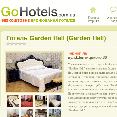
Головна
Анонси
сторінка
події
Готель Garden Hall (Garden Hall)
Тернопіль
,
вул.Шептицького,30
У мальовничому і тихому районі міст
"Garden Hall", в якому є все необхідн
Номерний фонд готелю складається з 
категорій - Стандарт, Напівлюкс, Люк
вишуканому класичному стилі, де є вс
відпочинку. На території готелю "Gard
кожному запропонують різноманітне м
Прогулятися на свіжому повітрі гості 
розташований поблизу готелю. Добро
своєю увагою проживають готелю "Gard
сервісу підкорить серця навіть найви
"Garden Hall".