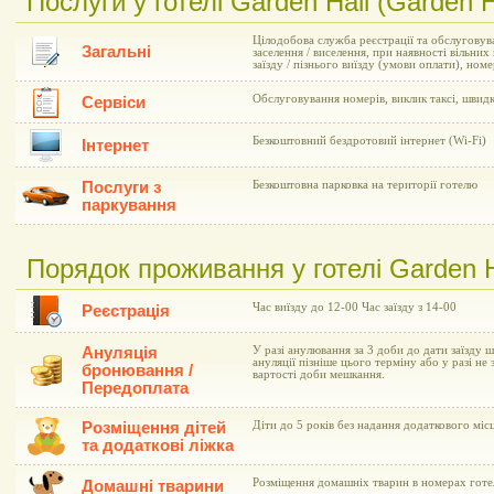
Послуги у готелі Garden Hall (Garden H
Цілодобова служба реєстрації та обслуговув
Загальні
заселення / виселення, при наявності вільни
заїзду / пізнього виїзду (умови оплати), но
Обслуговування номерів, виклик таксі, швид
Сервіси
Безкоштовний бездротовий інтернет (Wi-Fi)
Інтернет
Послуги з
Безкоштовна парковка на території готелю
паркування
Порядок проживання у готелі Garden Ha
Час виїзду до 12-00 Час заїзду з 14-00
Реєстрація
Ануляція
У разі анулювання за 3 доби до дати заїзду 
ануляції пізніше цього терміну або у разі не 
бронювання /
вартості доби мешкання.
Передоплата
Розміщення дітей
Діти до 5 років без надання додаткового мі
та додаткові ліжка
Розміщення домашніх тварин в номерах гот
Домашні тварини