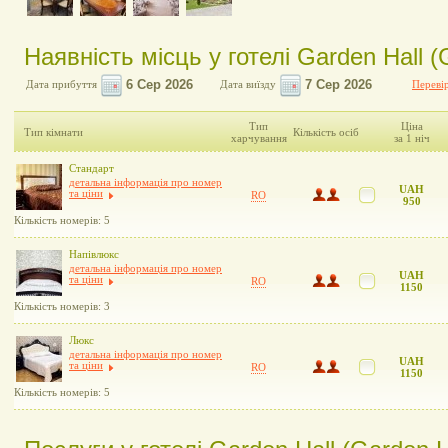
Наявність місць у готелі Garden Hall (
Дата прибуття
Дата виїзду
Перевір
Тип
Ціна
Тип кімнати
Кількість осіб
харчування
за 1 ніч
Стандарт
детальна інформація про номер
UAH
та ціни
RO
950
Кількість номерів: 5
Напівлюкс
детальна інформація про номер
UAH
та ціни
RO
1150
Кількість номерів: 3
Люкс
детальна інформація про номер
UAH
та ціни
RO
1150
Кількість номерів: 5