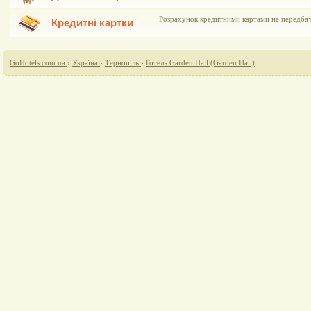
Розрахунок кредитними картами не передба
Кредитні картки
GoHotels.com.ua
›
Україна
›
Тернопіль
›
Готель Garden Hall (Garden Hall)