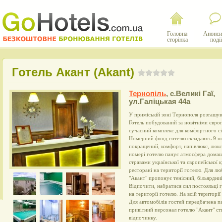
Головна
Анонси
сторінка
події
Готель Акант (Akant)
Тернопіль
,
с.Великі Гаї,
ул.Галіцькая 44а
У приміській зоні Тернополя розташув
Готель побудований за новітніми євро
сучасний комплекс для комфортного сі
Номерний фонд готелю складають 9 ном
покращений, комфорт, напівлюкс, люкс
номері готелю панує атмосфера домаш
стравами української та європейської 
ресторані на території готелю. Для лю
"Акант" пропонує тенісний, більярдни
Відпочити, набратися сил постояльці 
на території готелю. На всій території
Для автомобілів гостей передбачена п
привітний персонал готелю "Акант" ст
відпочинку.