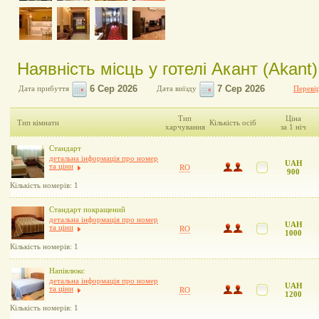
Наявність місць у готелі Акант (Akant)
Дата прибуття
Дата виїзду
Перевір
Тип
Ціна
Тип кімнати
Кількість осіб
харчування
за 1 ніч
Стандарт
детальна інформація про номер
UAH
та ціни
RO
900
Кількість номерів: 1
Стандарт покращений
детальна інформація про номер
UAH
та ціни
RO
1000
Кількість номерів: 1
Напівлюкс
детальна інформація про номер
UAH
та ціни
RO
1200
Кількість номерів: 1