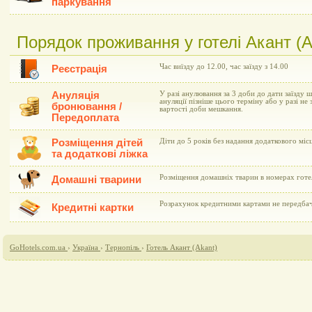
паркування
Порядок проживання у готелі Акант (A
Час виїзду до 12.00, час заїзду з 14.00
Реєстрація
Ануляція
У разі анулювання за 3 доби до дати заїзду 
ануляції пізніше цього терміну або у разі не 
бронювання /
вартості доби мешкання.
Передоплата
Розміщення дітей
Діти до 5 років без надання додаткового мі
та додаткові ліжка
Розміщення домашніх тварин в номерах готе
Домашні тварини
Розрахунок кредитними картами не передба
Кредитні картки
GoHotels.com.ua
›
Україна
›
Тернопіль
›
Готель Акант (Akant)