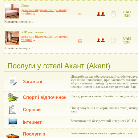
Люкс
детальна інформація про номер
UAH
та ціни
RO
1500
Кількість номерів: 1
VIP апартаменти
детальна інформація про номер
UAH
та ціни
RO
1200
Кількість номерів: 1
Послуги у готелі Акант (Akant)
Цілодобова служба реєстрації та обслуговув
заселення / виселення, при наявності вільни
Загальні
заїзду / пізнього виїзду (умови оплати), ном
номери, номери для молодят, ресторан, бар
Сауна, римська лазня, басейн, місця для відп
Спорт і відпочинок
Обслуговування номерів, виклик таксі, швид
Сервіси
часу
Безкоштовний бездротовий інтернет (Wi-Fi)
Інтернет
Послуги з
Безкоштовна парковка на території готелю