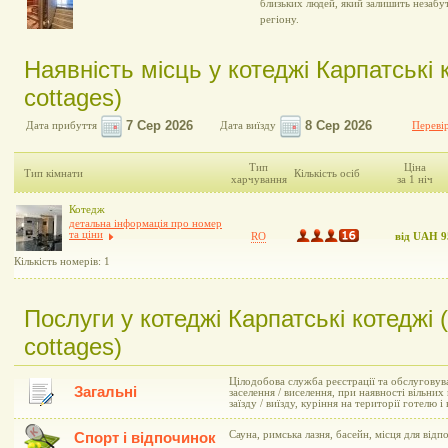
близьких людей, який залишить незабу
регіону.
Наявність місць у котеджі Карпатські к
cottages)
Дата прибуття
Дата виїзду
Перевір
Тип
Ціна
Тип кімнати
Кількість осіб
харчування
за 1 ніч
Котедж
детальна інформація про номер
та ціни
RO
від UAH 9
Кількість номерів: 1
Послуги у котеджі Карпатські котеджі (
cottages)
Цілодобова служба реєстрації та обслуговув
Загальні
заселення / виселення, при наявності вільни
заїзду / виїзду, куріння на території готелю
Сауна, римська лазня, басейн, місця для від
Спорт і відпочинок