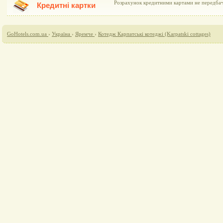
Розрахунок кредитними картами не передба
Кредитні картки
GoHotels.com.ua
›
Україна
›
Яремче
›
Котедж Карпатські котеджі (Karpatski cottages)