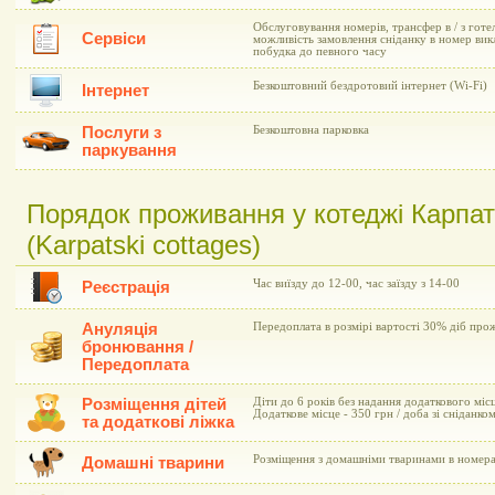
Обслуговування номерів, трансфер в / з готе
Сервіси
можливість замовлення сніданку в номер вик
побудка до певного часу
Безкоштовний бездротовий інтернет (Wi-Fi)
Інтернет
Послуги з
Безкоштовна парковка
паркування
Порядок проживання у котеджі Карпатс
(Karpatski cottages)
Час виїзду до 12-00, час заїзду з 14-00
Реєстрація
Ануляція
Передоплата в розмірі вартості 30% діб про
бронювання /
Передоплата
Розміщення дітей
Діти до 6 років без надання додаткового мі
Додаткове місце - 350 грн / доба зі сніданком
та додаткові ліжка
Розміщення з домашніми тваринами в номера
Домашні тварини