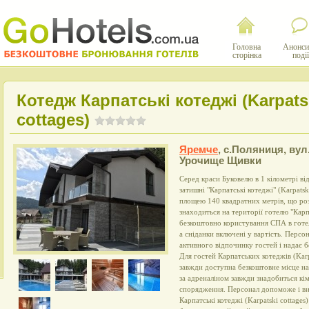
Головна
Анонси
сторінка
події
Котедж Карпатські котеджі (Karpats
cottages)
Яремче
,
с.Поляниця, вул
Урочище Щивки
Серед краси Буковелю в 1 кілометрі ві
затишні "Карпатські котеджі" (Karpatsk
площею 140 квадратних метрів, що ро
знаходиться на території готелю "Карп
безкоштовно користування СПА в готел
а сніданки включені у вартість. Перс
активного відпочинку гостей і надає б
Для гостей Карпатських котеджів (Karpa
завжди доступна безкоштовне місце н
за адреналіном завжди знадобиться кі
спорядження. Персонал допоможе і ви
Карпатські котеджі (Karpatski cottages