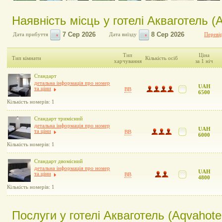
Наявність місць у готелі Акваготель (A
Дата прибуття
Дата виїзду
Перевір
Тип
Ціна
Тип кімнати
Кількість осіб
харчування
за 1 ніч
Стандарт
детальна інформація про номер
UAH
та ціни
BB
6500
Кількість номерів: 1
Стандарт тримісний
детальна інформація про номер
UAH
та ціни
BB
6000
Кількість номерів: 1
Стандарт двомісний
детальна інформація про номер
UAH
та ціни
BB
4800
Кількість номерів: 1
Послуги у готелі Акваготель (Aqvahote