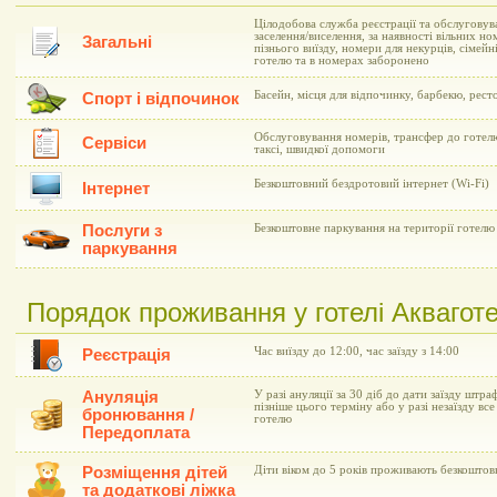
Цілодобова служба реєстрації та обслуговув
заселення/виселення, за наявності вільних но
Загальні
пізнього виїзду, номери для некурців, сімейн
готелю та в номерах заборонено
Басейн, місця для відпочинку, барбекю, рест
Спорт і відпочинок
Обслуговування номерів, трансфер до готелю
Сервіси
таксі, швидкої допомоги
Безкоштовний бездротовий інтернет (Wi-Fi)
Інтернет
Послуги з
Безкоштовне паркування на території готелю
паркування
Порядок проживання у готелі Акваготе
Час виїзду до 12:00, час заїзду з 14:00
Реєстрація
Ануляція
У разі ануляції за 30 діб до дати заїзду штраф
пізніше цього терміну або у разі незаїзду вс
бронювання /
готелю
Передоплата
Розміщення дітей
Діти віком до 5 років проживають безкоштов
та додаткові ліжка