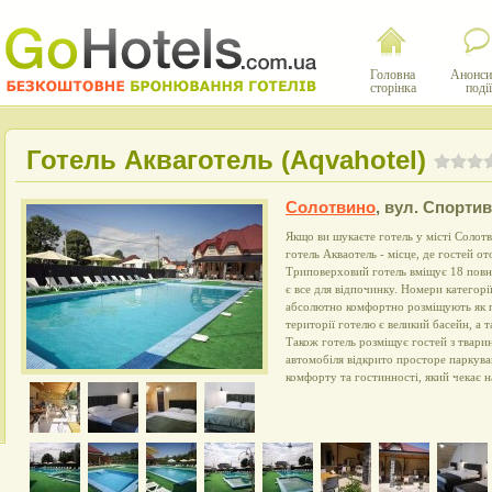
Головна
Анонси
сторінка
події
Готель Акваготель (Aqvahotel)
Солотвино
,
вул. Спортив
Якщо ви шукаєте готель у місті Солотв
готель Акваотель - місце, де гостей о
Триповерховий готель вміщує 18 повн
є все для відпочинку. Номери категорі
абсолютно комфортно розміщують як пар
території готелю є великий басейн, а 
Також готель розміщує гостей з твари
автомобіля відкрито просторе паркува
комфорту та гостинності, який чекає на