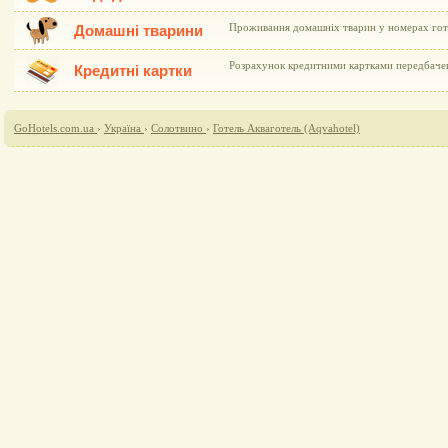
Проживання домашніх тварин у номерах гот
Домашні тварини
Розрахунок кредитними картками передбаче
Кредитні картки
GoHotels.com.ua
›
Україна
›
Солотвино
›
Готель Акваготель (Aqvahotel)