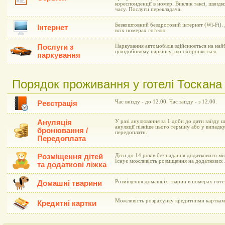
кореспонденції в номер. Виклик таксі, швид
часу. Послуги перекладача.
Безкоштовний бездротовий інтернет (Wi-Fi).
Інтернет
всіх номерах готелю.
Послуги з
Паркування автомобілів здійснюється на на
цілодобовому паркінгу, що охороняється.
паркування
Порядок проживання у готелі Тоскана 
Час виїзду - до 12.00. Час заїзду - з 12.00.
Реєстрація
Ануляція
У разі анулювання за 1 доби до дати заїзду 
ануляції пізніше цього терміну або у випадк
бронювання /
передоплати.
Передоплата
Розміщення дітей
Діти до 14 років без надання додаткового м
Існує можливість розміщення на додаткових 
та додаткові ліжка
Розміщення домашніх тварин в номерах готе
Домашні тварини
Можливість розрахунку кредитними картками 
Кредитні картки