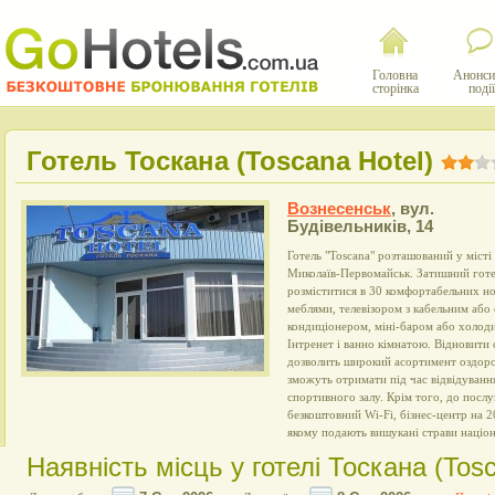
Головна
Анонси
сторінка
події
Готель Тоскана (Toscana Hotel)
Вознесенськ
,
вул.
Будівельників, 14
Готель "Тоscana" розташований у міст
Миколаїв-Первомайськ. Затишний готе
розміститися в 30 комфортабельних н
меблями, телевізором з кабельним або
кондиціонером, міні-баром або холод
Інтренет і ванно кімнатою. Відновити
дозволить широкий асортимент оздоров
зможуть отримати під час відвідування 
спортивного залу. Крім того, до послу
безкоштовний Wi-Fi, бізнес-центр на 2
якому подають вишукані страви націона
Наявність місць у готелі Тоскана (Tosc