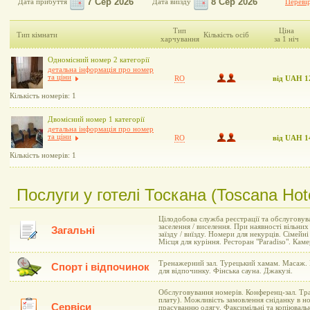
Дата прибуття
Дата виїзду
Перевір
Тип
Ціна
Тип кімнати
Кількість осіб
харчування
за 1 ніч
Одномісний номер 2 категорії
детальна інформація про номер
та ціни
RO
від UAH 1
Кількість номерів: 1
Двомісний номер 1 категорії
детальна інформація про номер
та ціни
RO
від UAH 1
Кількість номерів: 1
Послуги у готелі Тоскана (Toscana Hot
Цілодобова служба реєстрації та обслуговув
заселення / виселення. При наявності вільни
Загальні
заїзду / виїзду. Номери для некурців. Сімей
Місця для куріння. Ресторан "Paradiso". Каме
Тренажерний зал. Турецький хамам. Масаж.
Спорт і відпочинок
для відпочинку. Фінська сауна. Джакузі.
Обслуговування номерів. Конференц-зал. Тра
плату). Можливість замовлення сніданку в но
Сервіси
прасуванню одягу. Факсимільні та копіюваль