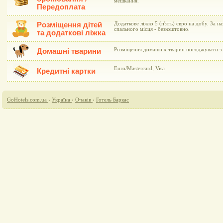
мешкання.
Передоплата
Розміщення дітей
Додаткове ліжко 5 (п'ять) євро на добу. За н
спального місця - безкоштовно.
та додаткові ліжка
Розміщення домашніх тварин погоджувати з 
Домашні тварини
Euro/Mastercard, Visa
Кредитні картки
GoHotels.com.ua
›
Україна
›
Очаків
›
Готель Баркас