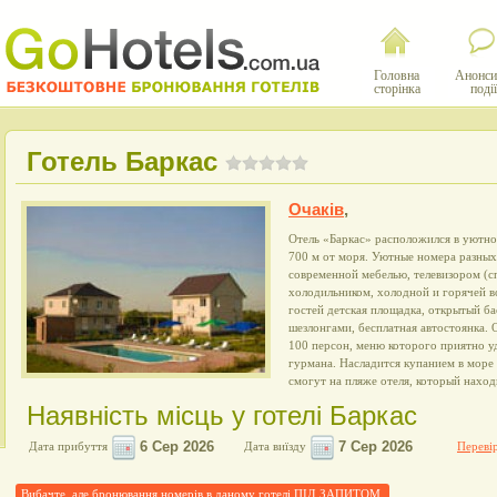
Головна
Анонси
сторінка
події
Готель Баркас
Очаків
,
Отель «Баркас» расположился в уютно
700 м от моря. Уютные номера разны
современной мебелью, телевизором (с
холодильником, холодной и горячей в
гостей детская площадка, открытый бас
шезлонгами, бесплатная автостоянка. 
100 персон, меню которого приятно у
гурмана. Насладится купанием в мор
смогут на пляже отеля, который наход
Наявність місць у готелі Баркас
Дата прибуття
Дата виїзду
Перевір
Вибачте, але бронювання номерів в даному готелі ПІД ЗАПИТОМ.