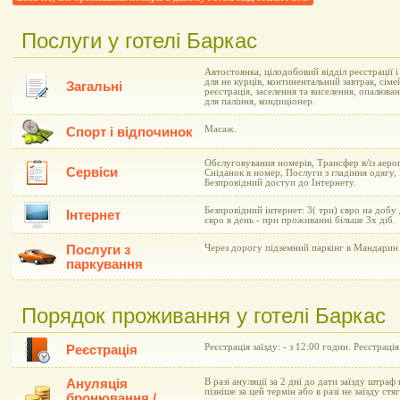
Послуги у готелі Баркас
Автостоянка, цілодобовий відділ реєстрації 
для не курців, континентальний завтрак, сіме
Загальні
реєстрація, заселення та виселення, опалюва
для паління, кондиціонер.
Масаж.
Спорт і відпочинок
Обслуговування номерів, Трансфер в/із аеро
Сервіси
Сніданок в номер, Послуги з гладіння одягу,
Безпровідний доступ до Інтернету.
Безпровідний інтернет: 3( три) євро на добу
Інтернет
євро в день - при проживанні більше 3х діб.
Послуги з
Через дорогу підземний паркінг в Мандарин 
паркування
Порядок проживання у готелі Баркас
Реєстрація заїзду: - з 12:00 годин. Реєстрація
Реєстрація
Ануляція
В разі ануляції за 2 дні до дати заїзду штраф 
пізніше за цей термін або в разі не заїзду ст
бронювання /