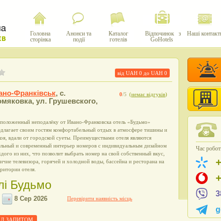
Головна
Анонси та
Каталог
Відпочинок з
Наші контакт
сторінка
події
готелів
GoHotels
від UAH
0
до UAH
0
вано-Франківськ
,
с.
0
/5
(
немає відгуків
)
мяковка, ул. Грушевского,
сположенный неподалёку от Ивано-Франковска отель «Будьмо»
едлагает своим гостям комфортабельный отдых в атмосфере тишины и
оя, вдали от городской суеты. Преимуществами отеля являются
ильный и современный интерьер номеров с индивидуальным дизайном
Час роботи
дого из них, что позволит выбрать номер на свой собственный вкус,
ичие телевизора, горячей и холодной воды, бассейна и ресторана на
ритории отеля.
елі Будьмо
3
Перевірити наявність місць
g
 ПІД ЗАПИТОМ.