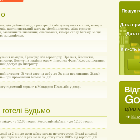
Пошук г
мо
Дата пр
ка, цілодобовий відділ реєстрації і обслуговування гостей, номери
рців, континентальний завтрак, сімейні номера, ліфт, експрес
я, заселення та виселення, опалювання, камера схову багажу, місця
Дата 
ня, кондиціонер.
Кіл-сть 
вання номерів, Трансфер в/із аеропорту, Пральня, Хімчистка,
в номер, Послуги з гладіння одягу, Інтернет, Факс / Ксерокопіювання,
ний доступ до Інтернету.
ний інтернет: 3( три) євро на добу до 3х днів проживання, 2(два)
нь - при проживанні більше 3х діб.
огу підземний паркінг в Мандарин Плаза або у дворі.
Від
ціни 
 готелі Будьмо
Всі к
 заїзду: - з 12:00 годин. Реєстрація від'їзду: - до 12:00 годин.
уляції за 2 дні до дати заїзду штраф не стягується. В разі ануляції
а цей термін або в разі не заїзду стягується 100% від вартості діб