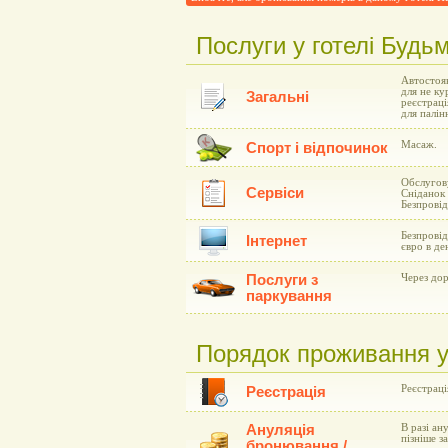
Послуги у готелі Будь
Автостоян
для не ку
Загальні
реєстраці
для палін
Масаж.
Спорт і відпочинок
Обслугову
Сервіси
Сніданок 
Безпровід
Безпровід
Інтернет
євро в де
Послуги з
Через дор
паркування
Порядок проживання у
Реєстрація
Реєстрація
Ануляція
В разі ан
пізніше з
бронювання /