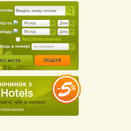
отелів:
ибуття
Місяць
День
виїзду
Місяць
День
Дата поїздки невідома
місць в номері
не вказано
починок з
нижчі, ніж в готелі
урортні напрями