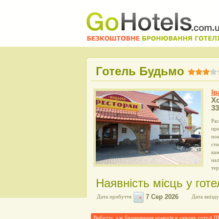
Готель Будьмо
І
Хо
33
Ра
пр
пок
ст
каж
нал
тер
Наявність місць у гот
Дата прибуття
Дата виїзду
Вибачте, але бронювання номерів в даному готелі