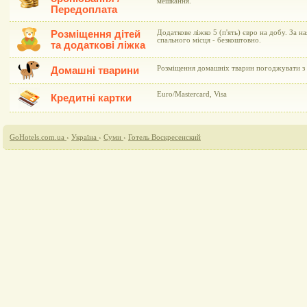
мешкання.
Передоплата
Розміщення дітей
Додаткове ліжко 5 (п'ять) євро на добу. За н
спального місця - безкоштовно.
та додаткові ліжка
Розміщення домашніх тварин погоджувати з 
Домашні тварини
Euro/Mastercard, Visa
Кредитні картки
GoHotels.com.ua
›
Україна
›
Суми
›
Готель Воскресенский