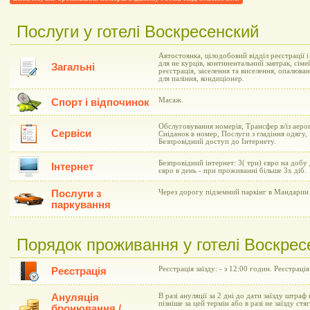
Послуги у готелі Воскресенский
Автостоянка, цілодобовий відділ реєстрації 
для не курців, континентальний завтрак, сіме
Загальні
реєстрація, заселення та виселення, опалюва
для паління, кондиціонер.
Масаж.
Спорт і відпочинок
Обслуговування номерів, Трансфер в/із аеро
Сервіси
Сніданок в номер, Послуги з гладіння одягу,
Безпровідний доступ до Інтернету.
Безпровідний інтернет: 3( три) євро на добу
Інтернет
євро в день - при проживанні більше 3х діб.
Послуги з
Через дорогу підземний паркінг в Мандарин 
паркування
Порядок проживання у готелі Воскрес
Реєстрація заїзду: - з 12:00 годин. Реєстрація
Реєстрація
Ануляція
В разі ануляції за 2 дні до дати заїзду штраф 
пізніше за цей термін або в разі не заїзду ст
бронювання /