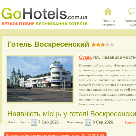
Головна
Анонси
сторінка
події
Готель Воскресенский
Суми
,
пл. Независимости,
Гостиничный комплекс «Воскресенски
архитектуре здании в деловой части г
комфортабельных номеров, каждый из 
оформление. Гостиница оснащена нео
высокий уровень сервиса и оказывает 
чему проживание в ней для гостей ст
Также в гостинице можно проводить к
мероприятия, поскольку гости могут в
банкетным залом
Наявність місць у готелі Воскресенск
Дата прибуття
Дата виїзду
Перевір
Вибачте, але бронювання номерів в даному готелі ПІД ЗАПИТОМ.