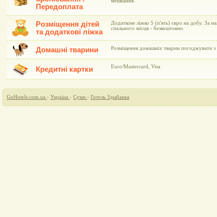
мешкання.
Передоплата
Розміщення дітей
Додаткове ліжко 5 (п'ять) євро на добу. За н
спального місця - безкоштовно.
та додаткові ліжка
Розміщення домашніх тварин погоджувати з 
Домашні тварини
Euro/Mastercard, Visa
Кредитні картки
GoHotels.com.ua
›
Україна
›
Суми
›
Готель Здыбанка