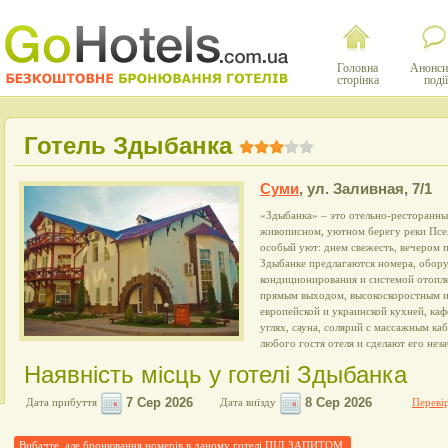
Головна
Анонси
сторінка
події
Готель Здыбанка
Суми
,
ул. Заливная, 7/1
«Здыбанка» – это отельно-ресторанн
живописном, уютном берегу реки Псел
особый уют: днем свежесть, вечером 
Здыбанке предлагаются номера, обор
кондиционирования и системой отопле
прямым выходом, высокоскоростным и
европейской и украинской кухней, каф
углях, сауна, солярий с массажным ка
любого гостя отеля и сделают его нез
Наявність місць у готелі Здыбанка
Дата прибуття
Дата виїзду
Перевір
Вибачте, але бронювання номерів в даному готелі ПІД ЗАПИТОМ.