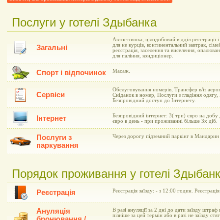
Послуги у готелі Здыбанка
Автостоянка, цілодобовий відділ реєстрації 
для не курців, континентальний завтрак, сіме
Загальні
реєстрація, заселення та виселення, опалюва
для паління, кондиціонер.
Масаж.
Спорт і відпочинок
Обслуговування номерів, Трансфер в/із аеро
Сервіси
Сніданок в номер, Послуги з гладіння одягу,
Безпровідний доступ до Інтернету.
Безпровідний інтернет: 3( три) євро на добу
Інтернет
євро в день - при проживанні більше 3х діб.
Послуги з
Через дорогу підземний паркінг в Мандарин 
паркування
Порядок проживання у готелі Здыбан
Реєстрація заїзду: - з 12:00 годин. Реєстрація
Реєстрація
Ануляція
В разі ануляції за 2 дні до дати заїзду штраф 
пізніше за цей термін або в разі не заїзду ст
бронювання /