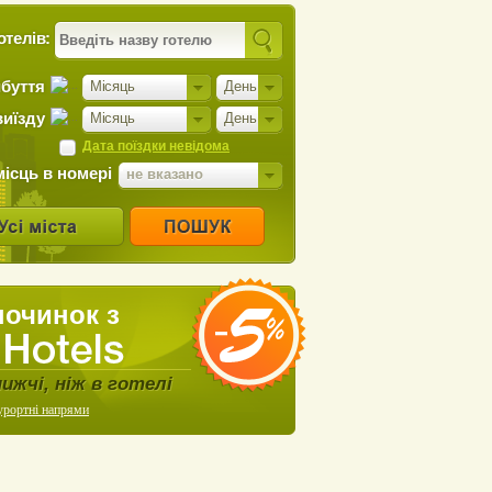
отелів:
ибуття
Місяць
День
виїзду
Місяць
День
Дата поїздки невідома
місць в номері
не вказано
починок з
нижчі, ніж в готелі
урортні напрями