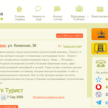
Головна
Анонси та
Каталог
Відпочинок з
Наші контакт
сторінка
події
готелів
GoHotels
від UAH
0
до UAH
0
вне
,
ул. Киевская, 36
0
/5
(
немає відгуків
)
амом центре города расположен туристический комплекс «Турист» в
тав, которого входит гостиничная и ресторанная части. «Турист»
жет похвастаться своими номерами класса «Люкс», «Полулюкс»,
тораном итальянской кухней и большим банкетным залом, кафе с
тной домашней атмосферой и кухней. Также нужно отметить удачное
торасположение гостиницы, которая находится недалеко от авто и
Час роботи
езнодорожного вокзалов. Для гостей, которые желают посетить
стопримечательности города и Украины организовывают туристические
ры.
лі Турист
3
Перевірити наявність місць
g
 ПІД ЗАПИТОМ.