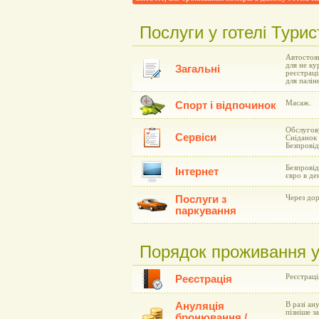
Послуги у готелі Турис
Автостоян
для не ку
Загальні
реєстраці
для палін
Масаж.
Спорт і відпочинок
Обслугову
Сервіси
Сніданок 
Безпровід
Безпровід
Інтернет
євро в де
Послуги з
Через дор
паркування
Порядок проживання у 
Реєстрація
Реєстрація
Ануляція
В разі ан
пізніше з
бронювання /