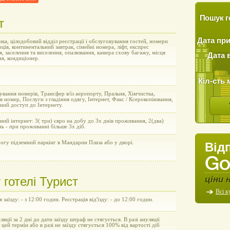
Пошук г
т
Дата пр
ка, цілодобовий відділ реєстрації і обслуговування гостей, номери
рців, континентальний завтрак, сімейні номера, ліфт, експрес
я, заселення та виселення, опалювання, камера схову багажу, місця
Дата 
ня, кондиціонер.
Кіл-сть 
вання номерів, Трансфер в/із аеропорту, Пральня, Хімчистка,
в номер, Послуги з гладіння одягу, Інтернет, Факс / Ксерокопіювання,
ний доступ до Інтернету.
ний інтернет: 3( три) євро на добу до 3х днів проживання, 2(два)
нь - при проживанні більше 3х діб.
огу підземний паркінг в Мандарин Плаза або у дворі.
Від
ціни 
готелі Турист
Всі к
 заїзду: - з 12:00 годин. Реєстрація від'їзду: - до 12:00 годин.
уляції за 2 дні до дати заїзду штраф не стягується. В разі ануляції
а цей термін або в разі не заїзду стягується 100% від вартості діб