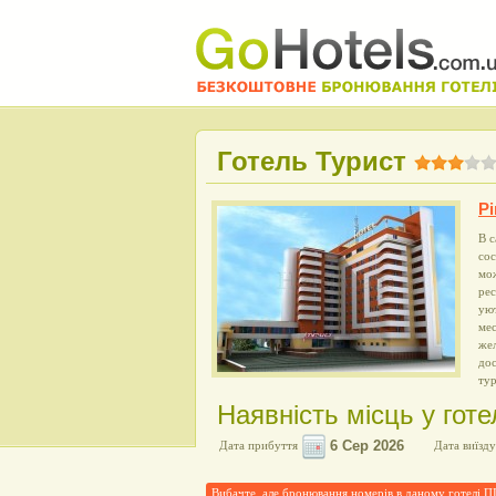
Готель Турист
Рі
В с
сос
мо
рес
ую
мес
жел
до
ту
Наявність місць у готе
Дата прибуття
Дата виїзду
Вибачте, але бронювання номерів в даному готелі