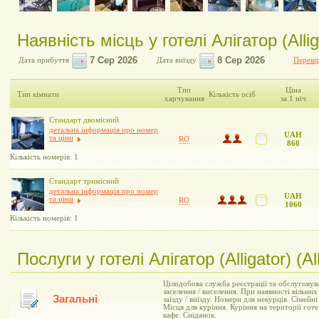
Наявність місць у готелі Алігатор (Alliga
Дата прибуття
Дата виїзду
Перевір
Тип
Ціна
Тип кімнати
Кількість осіб
харчування
за 1 ніч
Стандарт двомісний
детальна інформація про номер
UAH
та ціни
RO
860
Кількість номерів: 1
Стандарт тримісний
детальна інформація про номер
UAH
та ціни
RO
1060
Кількість номерів: 1
Послуги у готелі Алігатор (Alligator) (All
Цілодобова служба реєстрації та обслуговув
заселення / виселення. При наявності вільни
Загальні
заїзду / виїзду. Номери для некурців. Сімей
Місця для куріння. Куріння на території готе
кафе. Сніданок.