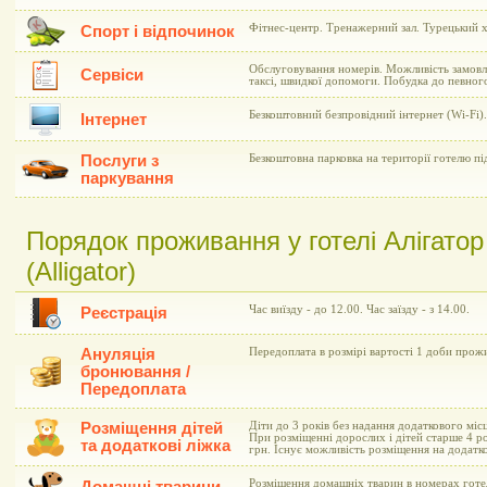
Фітнес-центр. Тренажерний зал. Турецький 
Спорт і відпочинок
Обслуговування номерів. Можливість замовл
Сервіси
таксі, швидкої допомоги. Побудка до певного
Безкоштовний безпровідний інтернет (Wi-Fi).
Інтернет
Послуги з
Безкоштовна парковка на території готелю п
паркування
Порядок проживання у готелі Алігатор (
(Alligator)
Час виїзду - до 12.00. Час заїзду - з 14.00.
Реєстрація
Ануляція
Передоплата в розмірі вартості 1 доби прож
бронювання /
Передоплата
Розміщення дітей
Діти до 3 років без надання додаткового мі
При розміщенні дорослих і дітей старше 4 ро
та додаткові ліжка
грн. Існує можливість розміщення на додатк
Розміщення домашніх тварин в номерах готе