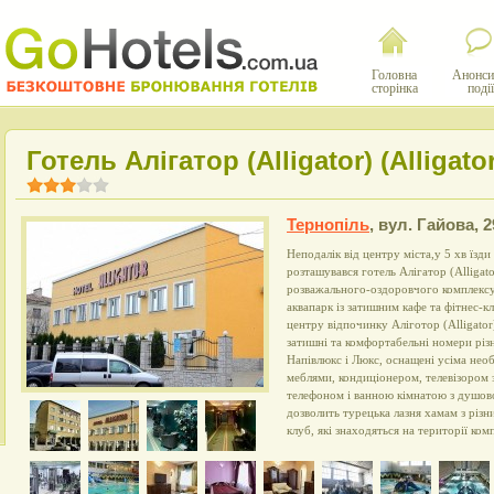
Головна
Анонси
сторінка
події
Готель Алігатор (Alligator) (Alligator
Тернопіль
,
вул. Гайова, 2
Неподалік від центру міста,у 5 хв їзди
розташувався готель Алігатор (Alligato
розважального-оздоровчого комплексу 
аквапарк із затишним кафе та фітнес-к
центру відпочинку Аліготор (Alligator
затишні та комфортабельні номери різ
Напівлюкс і Люкс, оснащені усіма не
меблями, кондиціонером, телевізором 
телефоном і ванною кімнатою з душово
дозволить турецька лазня хамам з різ
клуб, які знаходяться на території комп