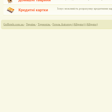
Домашні тварини
Існує можливість розрахунку кредитними кар
Кредитні картки
GoHotels.com.ua
›
Україна
›
Тернопіль
›
Готель Алігатор (Alligator) (Alligator)