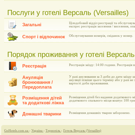
Послуги у готелі Версаль (Versailles)
Цілодобовий відділ реєстрації та обслуговув
Загальні
експрес реєстрація заселення / виселення, оп
Обслуговування номерів, сніданок у номер.
Спорт і відпочинок
Порядок проживання у готелі Версаль (
Реєстрація заїзду: 14:00 години. Реєстрація в
Реєстрація
Ануляція
У разі анулювання за 3 доби до дати заїзду 
ануляції пізніше цього терміну або у разі не 
бронювання /
вартості доби проживання.
Передоплата
Розміщення дітей
Розміщення дітей без надання додаткового мі
додаткового спального місця коштує 100 гри
та додаткові ліжка
Розміщення домашніх тварин заборонено.
Домашні тварини
GoHotels.com.ua
›
Україна
›
Тернопіль
›
Готель Версаль (Versailles)