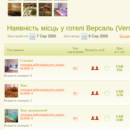
Наявність місць у готелі Версаль (Vers
Дата прибуття
Дата виїзду
Перевір
Тип
Ціна
Тип кімнати
Кількість осіб
харчування
за 1 ніч
Стандарт
детальна інформація про номер
UAH
та ціни
RO
950
Кількість номерів: 6
Люкс
детальна інформація про номер
UAH
та ціни
RO
1150
Кількість номерів: 2
Люкс двокімнатний
детальна інформація про номер
UAH
та ціни
RO
1500
Кількість номерів: 1