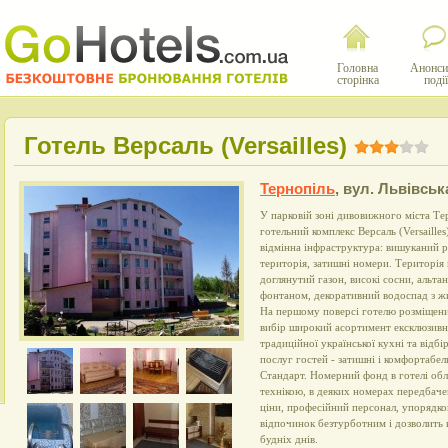
Головна
Анонси
сторінка
події
Готель Версаль (Versailles)
Тернопіль
,
вул. Львівськ
У парковій зоні дивовижного міста Т
готельний комплекс Версаль (Versailles
відмінна інфраструктура: вишуканий р
територія, затишні номери. Територія 
доглянутий газон, високі сосни, альта
фонтаном, декоративний водоспад з ж
На першому поверсі готелю розміщени
вибір широкий асортимент ексклюзивн
традиційної української кухні та відб
послуг гостей - затишні і комфортабел
Стандарт. Номерний фонд в готелі об
технікою, в деяких номерах передбаче
ціни, професійний персонал, упорядков
відпочинок безтурботним і дозволить 
будніх днів.