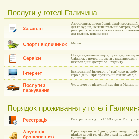
Послуги у готелі Галичина
Автостоянка, цілодобовий відділ реєстрації 
для не курців, континентальний завтрак, сіме
Загальні
реєстрація, заселення та виселення, опалюва
для паління, кондиціонер.
Масаж.
Спорт і відпочинок
Обслуговування номерів, Трансфер в/із аеро
Сервіси
Сніданок в номер, Послуги з гладіння одягу,
Безпровідний доступ до Інтернету.
Безпровідний інтернет: 3( три) євро на добу
Інтернет
євро в день - при проживанні більше 3х діб.
Послуги з
Через дорогу підземний паркінг в Мандарин 
паркування
Порядок проживання у готелі Галичин
Реєстрація заїзду: - з 12:00 годин. Реєстрація
Реєстрація
Ануляція
В разі ануляції за 2 дні до дати заїзду штраф 
пізніше за цей термін або в разі не заїзду ст
бронювання /
мешкання.