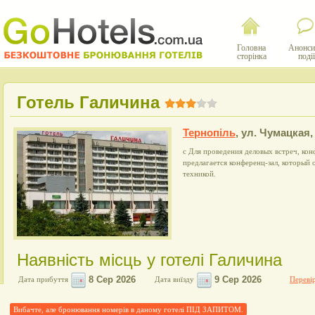
Головна
Анонси
сторінка
події
Готель Галичина
Тернопіль
,
ул. Чумацкая,
с Для проведения деловых встреч, кон
предлагается конференц-зал, который
техникой.
Наявність місць у готелі Галичина
Дата прибуття
Дата виїзду
Перевір
Вибачте, але бронювання номерів в даному готелі ПІД ЗАПИТОМ.