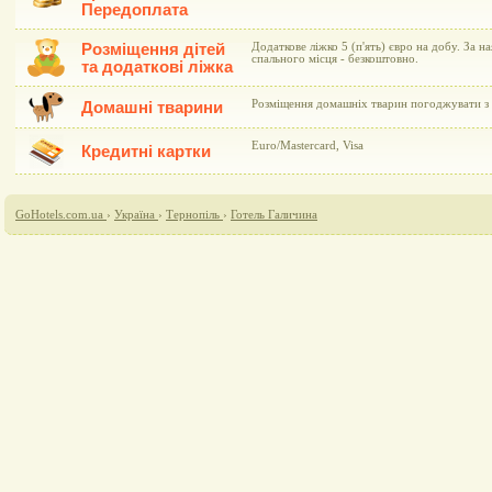
Передоплата
Розміщення дітей
Додаткове ліжко 5 (п'ять) євро на добу. За н
спального місця - безкоштовно.
та додаткові ліжка
Розміщення домашніх тварин погоджувати з 
Домашні тварини
Euro/Mastercard, Visa
Кредитні картки
GoHotels.com.ua
›
Україна
›
Тернопіль
›
Готель Галичина