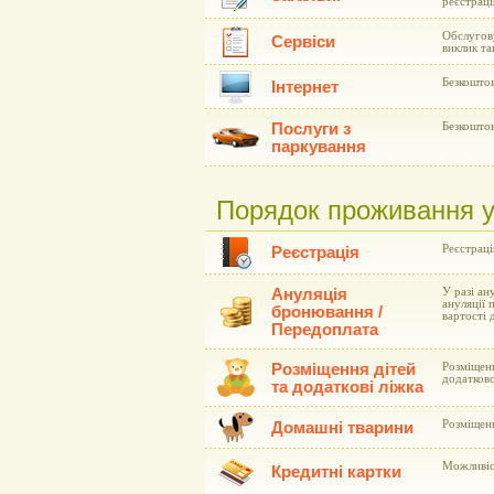
реєстраці
Обслугову
Сервіси
виклик та
Безкоштов
Інтернет
Послуги з
Безкоштов
паркування
Порядок проживання у 
Реєстраці
Реєстрація
Ануляція
У разі ан
ануляції 
бронювання /
вартості
Передоплата
Розміщення дітей
Розміщенн
додатково
та додаткові ліжка
Розміщен
Домашні тварини
Можливіст
Кредитні картки