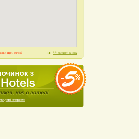
ати ще готелі
Збільшити вікно
починок з
нижчі, ніж в готелі
урортні напрями