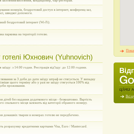
я заселення/виселення, кондиціонер, бар-ресторан.
вання номерів, бездротовий доступ в інтернет, конференц-зал,
ксі, швидкої допомоги.
ний бездротовий інтернет (Wi-Fi).
на парковка на території готелю.
Показ
готелі Юхнович (Yuhnovich)
я заїзду: з 14:00 годин. Реєстрація від'їзду: до 12:00 години.
Від
улювання за 3 доби до дати заїзду штраф не стягується. У випадку
пізніше цього терміну або у разі не заїзду стягується 100% від
 доби проживання.
ціни 
Всі к
я дітей без надання додаткового місця - безкоштовно. Вартість
го спального місця залежить від категорії обраного номеру.
ня домашніх тварин в номерах готелю не передбачено.
ь розрахунку кредитними картками Visa, Euro / Mastercard.