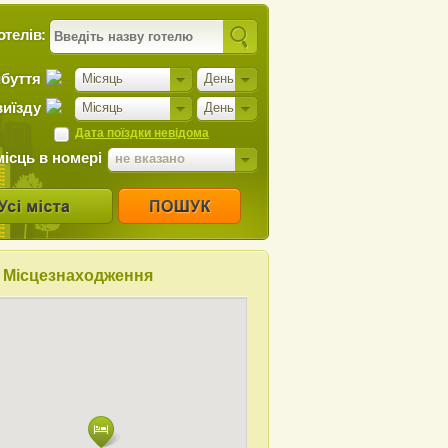
отелів:
ибуття
Місяць
День
виїзду
Місяць
День
Дата поїздки невідома
місць в номері
не вказано
Місцезнаходження