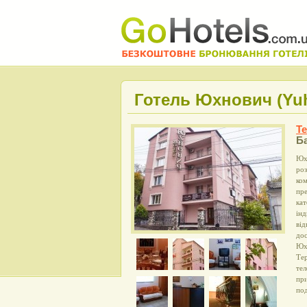
Готель Юхнович (Yu
Т
Ба
Юхн
роз
ком
пре
кат
інд
від
дос
Юхн
Тер
тел
при
под