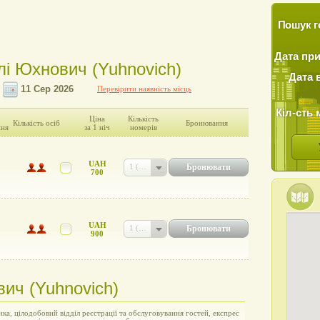
Пошук г
Дата пр
елі Юхнович (Yuhnovich)
Дата 
Перевірити наявність місць
Кіл-сть 
Ціна
Кількість
Кількість осіб
Бронювання
ння
за 1 ніч
номерів
UAH
Бронювати
1 (UAH 700)
700
UAH
Бронювати
1 (UAH 900)
900
вич (Yuhnovich)
ка, цілодобовий відділ реєстрації та обслуговування гостей, експрес