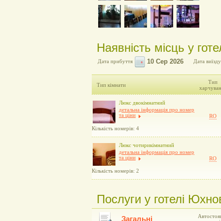
Наявність місць у гот
Дата прибуття
Дата виїзду
Тип
Тип кімнати
харчува
Люкс двокімнатний
детальна інформація про номер
та ціни
RO
Кількість номерів: 4
Люкс чотирикімнатний
детальна інформація про номер
та ціни
RO
Кількість номерів: 2
Послуги у готелі Юхно
Автостоян
Загальні