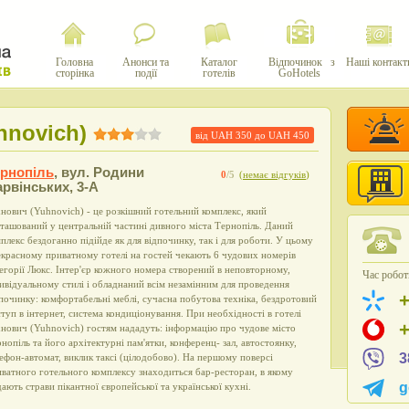
Головна
Анонси та
Каталог
Відпочинок з
Наші контакт
сторінка
події
готелів
GoHotels
hnovich)
від UAH
350
до UAH
450
ернопіль
,
вул. Родини
0
/5
(
немає відгуків
)
рвінських, 3-А
ович (Yuhnovich) - це розкішний готельний комплекс, який
ташований у центральній частині дивного міста Тернопіль. Даний
плекс бездоганно підійде як для відпочинку, так і для роботи. У цьому
красному приватному готелі на гостей чекають 6 чудових номерів
егорії Люкс. Інтер'єр кожного номера створений в неповторному,
Час роботи
ивідуальному стилі і обладнаний всім незамінним для проведення
починку: комфортабельні меблі, сучасна побутова техніка, бездротовий
туп в інтернет, система кондиціонування. При необхідності в готелі
ович (Yuhnovich) гостям нададуть: інформацію про чудове місто
нопіль та його архітектурні пам'ятки, конференц- зал, автостоянку,
3
ефон-автомат, виклик таксі (цілодобово). На першому поверсі
ватного готельного комплексу знаходиться бар-ресторан, в якому
g
ають страви пікантної європейської та української кухні.