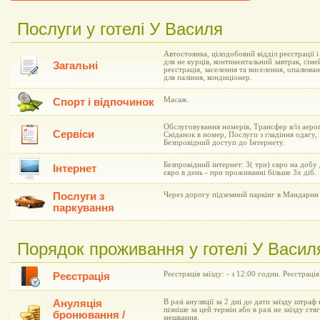
Послуги у готелі У Василя
Автостоянка, цілодобовий відділ реєстрації 
для не курців, континентальний завтрак, сіме
Загальні
реєстрація, заселення та виселення, опалюва
для паління, кондиціонер.
Масаж.
Спорт і відпочинок
Обслуговування номерів, Трансфер в/із аеро
Сервіси
Сніданок в номер, Послуги з гладіння одягу,
Безпровідний доступ до Інтернету.
Безпровідний інтернет: 3( три) євро на добу
Інтернет
євро в день - при проживанні більше 3х діб.
Послуги з
Через дорогу підземний паркінг в Мандарин 
паркування
Порядок проживання у готелі У Васил
Реєстрація заїзду: - з 12:00 годин. Реєстрація
Реєстрація
Ануляція
В разі ануляції за 2 дні до дати заїзду штраф 
пізніше за цей термін або в разі не заїзду ст
бронювання /
мешкання.