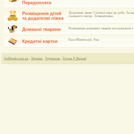
Передоплата
Розміщення дітей
Додаткове ліжко 5 (п'ять) євро на добу. За н
спального місця - безкоштовно.
та додаткові ліжка
Розміщення домашніх тварин погоджувати з 
Домашні тварини
Euro/Mastercard, Visa
Кредитні картки
GoHotels.com.ua
›
Україна
›
Тернопіль
›
Готель У Василя