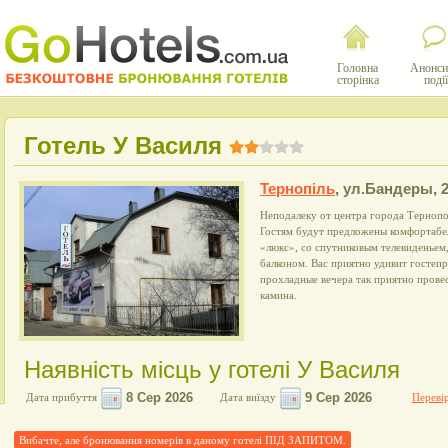
Головна
Анонси
сторінка
події
Готель У Василя
Тернопіль
,
ул.Бандеры, 
Неподалеку от центра города Тернопо
Гостям будут предложены комфортабел
«люкс», со спутниковым телевиденьем
балконом. Вас приятно удивит гостепр
прохладные вечера так приятно провес
камина.
Наявність місць у готелі У Василя
Дата прибуття
Дата виїзду
Перевір
Вибачте, але бронювання номерів в даному готелі ПІД ЗАПИТОМ.