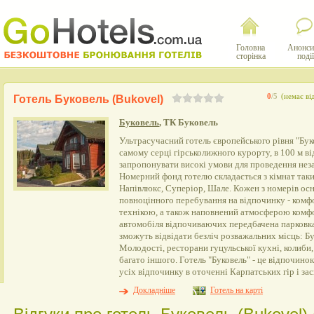
Головна
Анонси
сторінка
події
0
/5
(немає ві
Готель Буковель (Bukovel)
Буковель
, ТК Буковель
Ультрасучасний готель європейського рівня "Бу
самому серці гірськолижного курорту, в 100 м ві
запропонувати високі умови для проведення нез
Номерний фонд готелю складається з кімнат таки
Напівлюкс, Суперіор, Шале. Кожен з номерів ос
повноцінного перебування на відпочинку - комф
технікою, а також наповнений атмосферою комфо
автомобіля відпочиваючих передбачена парковка.
зможуть відвідати безліч розважальних місць: Бу
Молодості, ресторани гуцульської кухні, колиби
багато іншого. Готель "Буковель" - це відпочинок
усіх відпочинку в оточенні Карпатських гір і за
Докладніше
Готель на карті