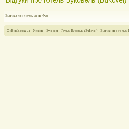
Відгуки про готель Буковель (Bukovel) 
Відгуків про готель ще не було
GoHotels.com.ua
›
Україна
›
Буковель
›
Готель Буковель (Bukovel)
›
Відгуки про готель 