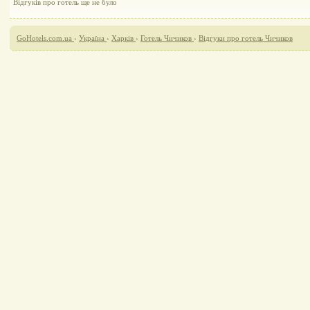
Відгуків про готель ще не було
GoHotels.com.ua
›
Україна
›
Харків
›
Готель Чичиков
›
Відгуки про готель Чичиков