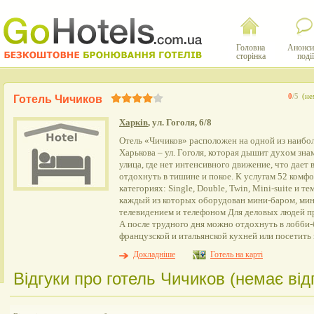
Головна
Анонси
сторінка
події
0
/5
(не
Готель Чичиков
Харків
, ул. Гоголя, 6/8
Отель «Чичиков» расположен на одной из наибо
Харькова – ул. Гоголя, которая дышит духом зна
улица, где нет интенсивного движение, что дает
отдохнуть в тишине и покое. К услугам 52 комф
категориях: Single, Double, Twin, Mini-suite и те
каждый из которых оборудован мини-баром, мин
телевидением и телефоном Для деловых людей пр
А после трудного дня можно отдохнуть в лобби-
французской и итальянской кухней или посетить
Докладніше
Готель на карті
Відгуки про готель Чичиков (немає відг