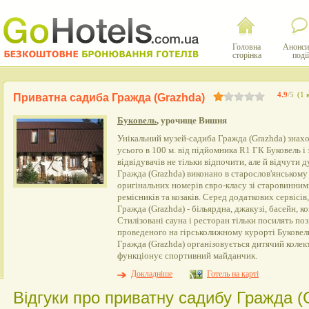
Головна
Анонси
сторінка
події
4.9
/5
(1 
Приватна садиба Гражда (Grazhda)
Буковель
, урочище Вишня
Унікальний музей-садиба Гражда (Grazhda) знахо
усього в 100 м. від підйомника R1 ГК Буковель 
відвідувачів не тільки відпочити, але й відчути д
Гражда (Grazhda) виконано в старослов'янському с
оригінальних номерів євро-класу зі старовинни
ремісників та козаків. Серед додаткових сервісі
Гражда (Grazhda) - більярдна, джакузі, басейн, ко
Стилізовані сауна і ресторан тільки посилять поз
проведеного на гірськолижному курорті Буковель.
Гражда (Grazhda) організовується дитячий колек
функціонує спортивний майданчик.
Докладніше
Готель на карті
Відгуки про приватну садибу Гражда (