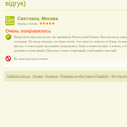
відгук)
Светлана, Москва
Оцінка готелю:
Очень понравилось
Невероятно вкусная кухня, мы заказывали Новогодний банкет. Вначале когда уви
голодные. Но когда пришли, это было нечто, стол просто ломился от блюд, полови
вкусно, и новогодняя программа понравилась, была и живая музыка, и пляски, и 
душевно и атмосферно.Персонал очень отзывчивый, улыбчивый и веселый.
Не заметила недостатков.
GoHotels.com.ua
›
Україна
›
Буковель
›
Приватна садиба Гражда (Grazhda)
›
Відгуки пр