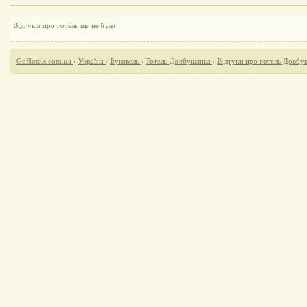
Відгуків про готель ще не було
GoHotels.com.ua
›
Україна
›
Буковель
›
Готель Довбушанка
›
Відгуки про готель Довбу