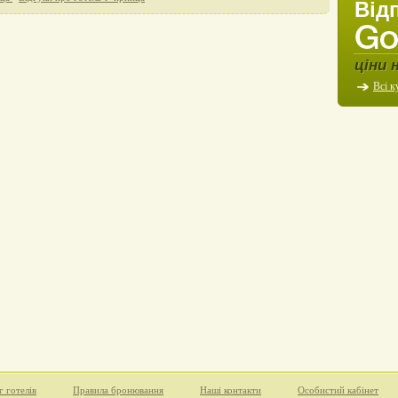
Від
ціни 
Всі к
г готелів
Правила бронювання
Наші контакти
Особистий кабінет