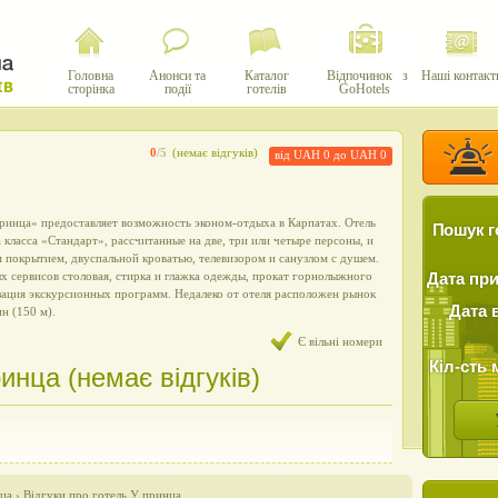
Головна
Анонси та
Каталог
Відпочинок з
Наші контакт
сторінка
події
готелів
GoHotels
0
/5
(немає відгуків)
від UAH 0 до UAH 0
ринца» предоставляет возможность эконом-отдыха в Карпатах. Отель
Пошук г
 класса «Стандарт», рассчитанные на две, три или четыре персоны, и
 покрытием, двуспальной кроватью, телевизором и санузлом с душем.
х сервисов столовая, стирка и глажка одежды, прокат горнолыжного
Дата пр
зация экскурсионных программ. Недалеко от отеля расположен рынок
Дата 
н (150 м).
Є вільні номери
Кіл-сть 
инца (немає відгуків)
нца
›
Відгуки про готель У принца