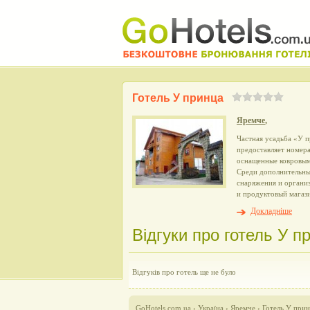
Готель У принца
Яремче
,
Частная усадьба «У п
предоставляет номера
оснащенные ковровым
Среди дополнительны
снаряжения и органи
и продуктовый магази
Докладніше
Відгуки про готель У пр
Відгуків про готель ще не було
GoHotels.com.ua
›
Україна
›
Яремче
›
Готель У при