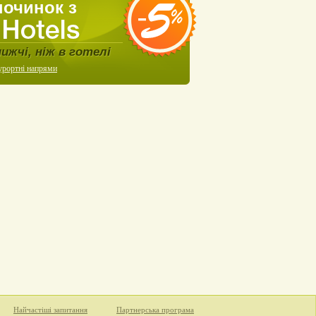
починок з
нижчі, ніж в готелі
урортні напрями
Найчастіші запитання
Партнерська програма