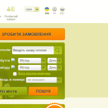
UAH
и
Особистий
кабінет
отелів:
ибуття
Місяць
День
виїзду
Місяць
День
Дата поїздки невідома
місць в номері
не вказано