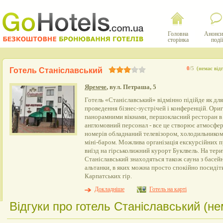
Головна
Анонси
сторінка
події
0
/5
(немає відг
Готель Станіславський
Яремче
, вул. Петраша, 5
Готель «Станіславський» відмінно підійде як для 
проведення бізнес-зустрічей і конференцій. Ориг
панорамними вікнами, першокласний ресторан в є
англомовний персонал - все це створює атмосфе
номерів обладнаний телевізором, холодильником,
міні-баром. Можлива організація екскурсійних про
виїзд на гірськолижний курорт Буклвель. На тери
Станіславський знаходяться також сауна з басейн
альтанки, в яких можна просто спокійно посиді
Карпатських гір.
Докладніше
Готель на карті
Відгуки про готель Станіславський (нем