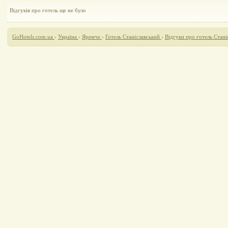
Відгуків про готель ще не було
GoHotels.com.ua
›
Україна
›
Яремче
›
Готель Станіславський
›
Відгуки про готель Стані