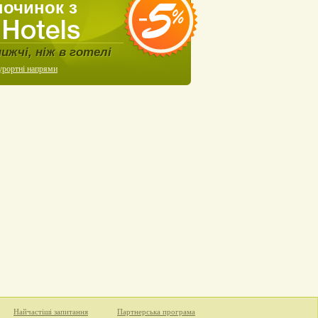
починок з
нижчі, ніж в готелі
урортні напрями
Найчастіші запитання
Партнерська програма