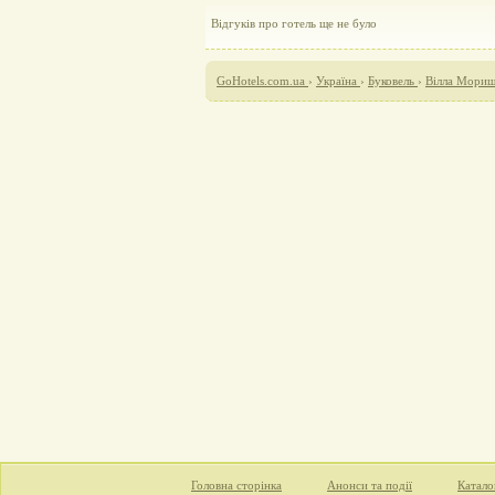
Відгуків про готель ще не було
GoHotels.com.ua
›
Україна
›
Буковель
›
Вілла Мориш
Головна сторінка
Анонси та події
Катало