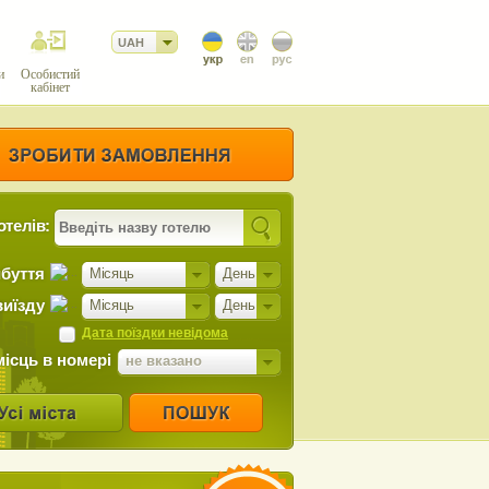
UAH
и
Особистий
кабінет
отелів:
ибуття
Місяць
День
виїзду
Місяць
День
Дата поїздки невідома
місць в номері
не вказано