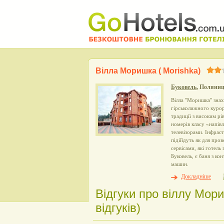
Вілла Моришка ( Morishka)
Буковель
, Поляниц
Вілла "Моришка" знах
гірськолижного курорт
традиції з високим р
номерів класу «напів
телевізорами. Інфрас
підійдуть як для пров
сервісами, які готел
Буковель, є баня з к
машин.
Докладніше
Відгуки про віллу Мори
відгуків)