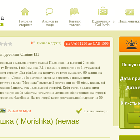
Головна
Анонси та
Каталог
Відпочинок з
Наші контакт
сторінка
події
готелів
GoHotels
0
/5
(немає відгуків)
від UAH 1250 до UAH 1500
я, урочище Стаїще 131
одиться в мальовничому селищі Поляниця, на відстані 2 км від
Пошук г
у Буковель і підйомника R1, і відмінно поєднує в собі гуцульські
івнем сервісу. Два різьблених корпусу готелю вміщають 60 затишних
люкс» і «Люкс», оформлених світлим деревом, з плазмовими
Дата пр
труктура вілли "Моришка" включає 2 ресторани на 48 місць кожен, які
Дата 
едення банкету, так і для ділової зустрічі. Крім того, додатковими
ь пропонує своїм клієнтам, стомлених активним відпочинком на курорті
онтрастним басейном. На території також розташований паркінг на 50
Кіл-сть 
Готель на карті
Є вільні номери
шка ( Morishka) (немає