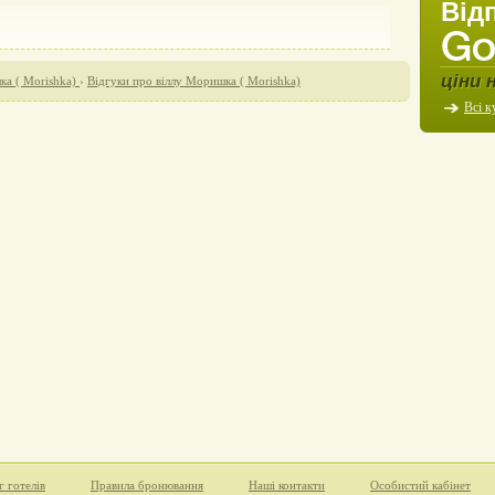
Від
ціни 
ка ( Morishka)
›
Відгуки про віллу Моришка ( Morishka)
Всі к
г готелів
Правила бронювання
Наші контакти
Особистий кабінет