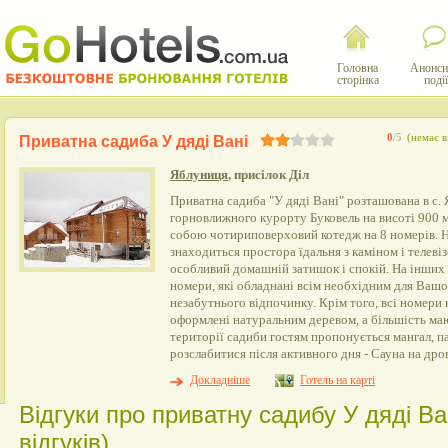
Головна
Анонси
сторінка
події
0
/5
(немає в
Приватна садиба У дяді Вані
Яблуниця
, присілок Діл
Приватна садиба "У дяді Вані" розташована в с. 
горновлижного курорту Буковель на висоті 900 м 
собою чотириповерховий котедж на 8 номерів. 
знаходиться простора їдальня з каміном і телеві
особливий домашній затишок і спокій. На інших 
номери, які обладнані всім необхідним для Ваш
незабутнього відпочинку. Крім того, всі номери 
оформлені натуральним деревом, а більшість ма
території садиби гостям пропонується мангал, п
розслабитися після активного дня - Сауна на дро
Докладніше
Готель на карті
Відгуки про приватну садибу У дяді Ва
відгуків)