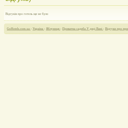
Відгуків про готель ще не було
GoHotels.com.ua
›
Україна
›
Яблуниця
›
Приватна садиба У дяді Вані
›
Відгуки про при