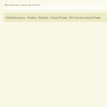
Відгуків про готель ще не було
GoHotels.com.ua
›
Україна
›
Чернівці
›
Готель Приват
›
Відгуки про готель Приват