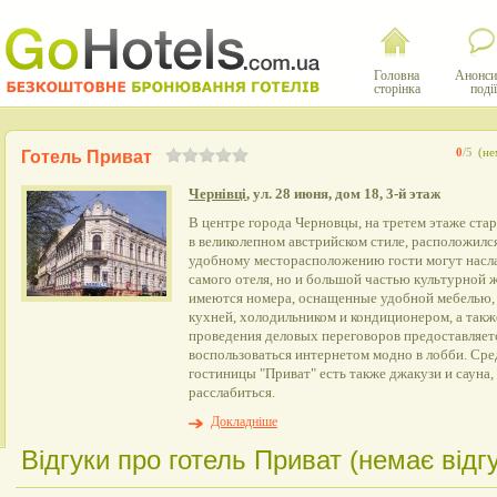
Головна
Анонси
сторінка
події
0
/5
(не
Готель Приват
Чернівці
, ул. 28 июня, дом 18, 3-й этаж
В центре города Черновцы, на третем этаже ста
в великолепном австрийском стиле, расположился
удобному месторасположению гости могут насла
самого отеля, но и большой частью культурной 
имеются номера, оснащенные удобной мебелью, 
кухней, холодильником и кондиционером, а такж
проведения деловых переговоров предоставляетс
воспользоваться интернетом модно в лобби. Ср
гостиницы "Приват" есть также джакузи и сауна
расслабиться.
Докладніше
Відгуки про готель Приват (немає відгу