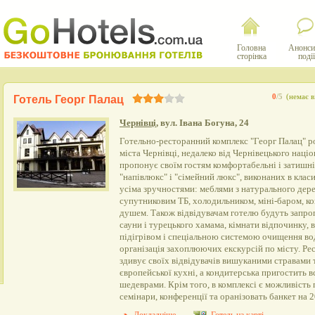
Головна
Анонси
сторінка
події
0
/5
(немає в
Готель Георг Палац
Чернівці
, вул. Івана Богуна, 24
Готельно-ресторанний комплекс "Георг Палац" р
міста Чернівці, недалеко від Чернівецького наці
пропонує своїм гостям комфортабельні і затишні
"напівлюкс" і "сімейний люкс", виконаних в кла
усіма зручностями: меблями з натурального дере
супутниковим ТБ, холодильником, міні-баром, к
душем. Також відвідувачам готелю будуть запро
сауни і турецького хамама, кімнати відпочинку, 
підігрівом і спеціальною системою очищення вод
організація захоплюючих екскурсій по місту. Ре
здивує своїх відвідувачів вишуканими стравами 
європейської кухні, а кондитерська пригостить
шедеврами. Крім того, в комплексі є можливість 
семінари, конференції та оранізовать банкет на 