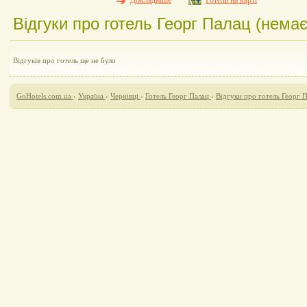
Докладніше
Готель на карті
Відгуки про готель Георг Палац (немає 
Відгуків про готель ще не було
GoHotels.com.ua
›
Україна
›
Чернівці
›
Готель Георг Палац
›
Відгуки про готель Георг 