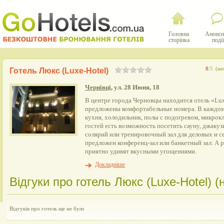
Головна
Анонси
сторінка
події
0
/5
(не
Готель Люкс (Luxe-Hotel)
Чернівці
, ул. 28 Июня, 18
В центре города Черновцы находится отель «Lux
предложены комфортабельные номера. В каждом
кухня, холодильник, полы с подогревом, микрокл
гостей есть возможность посетить сауну, джакуз
солярий или тренировочный зал для деловых и с
предложен конференц-зал или банкетный зал. А р
приятно удивят вкусными угощениями.
Докладніше
Відгуки про готель Люкс (Luxe-Hotel) (
Відгуків про готель ще не було