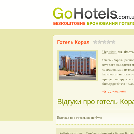
Готель Корал
Чернівці
, ул. Фаст
Отель «Корал» распо
которого находятся 
современному путеше
Бар-ресторан отеля у
придаст вечеру атмо
бильярдный зал и мас
Докладніше
Відгуки про готель Кора
Відгуків про готель ще не було
GoHotels.com.ua
›
Україна
›
Чернівці
›
Готель Корал