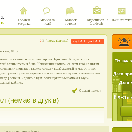
Головна
Анонси та
Каталог
Відпочинок з
Наші контакт
сторінка
події
готелів
GoHotels
0
/5
(немає відгуків)
від UAH 0 до UAH 0
овская, 30-В
ложено в живописном уголке города Черновцы. В окрестностях
Пошук г
музей архитектуры и быта. Изысканные номера, со всем необходимым
ственнику, придадут вашему отдыху незабываемый комфорт и уют.
дивит разнообразием украинской и европейской кухни, а живая музыка
Дата пр
сферу роскоши. Сделать отдых более приятным поможет сауна,
Дата 
сажный кабинет.
Є вільні номери
Кіл-сть 
л (немає відгуків)
›
Відгуки про готель Корал