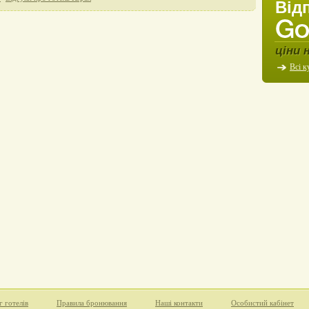
Від
ціни 
Всі к
г готелів
Правила бронювання
Наші контакти
Особистий кабінет