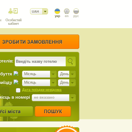
UAH
и
Особистий
кабінет
отелів:
ибуття
Місяць
День
виїзду
Місяць
День
Дата поїздки невідома
місць в номері
не вказано