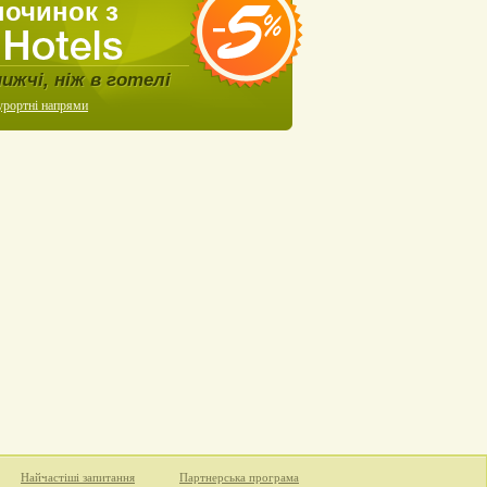
починок з
нижчі, ніж в готелі
урортні напрями
Найчастіші запитання
Партнерська програма