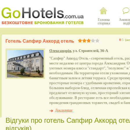
Головна
Анонси
сторінка
події
0
/5
(не
Готель Сапфир Аккорд отель
Олександрія
, ул. Строителей, 36-А
"Сапфир" Аккорд Отель - современный отель, р
месте недалеко от центра города Александрия. О
уютных номера класса "стандарт", "полулюкс" и
необходимым. На территории отеля ухоженная д
банкетным залом и летняя терраса. Среди преим
просторные номера с удобными кроватями, охран
большим выбором блюд, отличная европейская к
предлагает отличную кухню, просторный элеган
обслуживание. В ресторане есть все необходимо
проведения грандиозных торжеств, свадеб и бан
Докладніше
Відгуки про готель Сапфир Аккорд оте
відгуків)