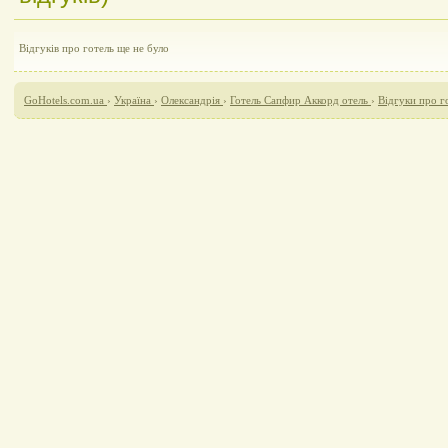
Відгуків про готель ще не було
GoHotels.com.ua
›
Україна
›
Олександрія
›
Готель Сапфир Аккорд отель
›
Відгуки про г