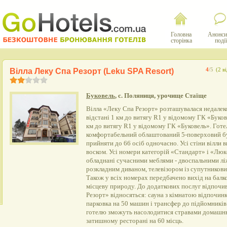
Головна
Анонси
сторінка
події
Вілла Леку Спа Резорт (Leku SPA Resort)
4
/5
(2 в
Буковель
, с. Поляниця, урочище Стаїще
Вілла «Леку Спа Резорт» розташувалася недалеко
відстані 1 км до витягу R1 у відомому ГК «Буков
км до витягу R1 у відомому ГК «Буковель». Готе
комфортабельний облаштований 5-поверховий бу
прийняти до 66 осіб одночасно. Усі стіни вілли
воском. Усі номери категорій «Стандарт» і «Люк
обладнані сучасними меблями - двоспальними л
розкладним диваном, телевізором із супутникови
Також у всіх номерах передбачено вихід на балк
місцеву природу. До додаткових послуг відпочив
Резорт» відносяться: сауна з кімнатою відпочинк
парковка на 50 машин і трансфер до підйомників і
готелю зможуть насолодитися стравами домашнь
затишному ресторані на 60 місць.