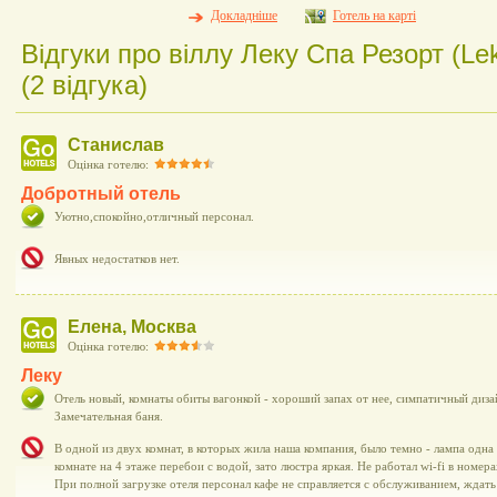
Докладніше
Готель на карті
Відгуки про віллу Леку Спа Резорт (Le
(2 відгука)
Станислав
Оцінка готелю:
Добротный отель
Уютно,спокойно,отличный персонал.
Явных недостатков нет.
Елена, Москва
Оцінка готелю:
Леку
Отель новый, комнаты обиты вагонкой - хороший запах от нее, симпатичный дизай
Замечательная баня.
В одной из двух комнат, в которых жила наша компания, было темно - лампа одна
комнате на 4 этаже перебои с водой, зато люстра яркая. Не работал wi-fi в номера
При полной загрузке отеля персонал кафе не справляется с обслуживанием, ждат