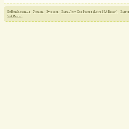
GoHotels.com.ua
›
Україна
›
Буковель
›
Вілла Леку Спа Резорт (Leku SPA Resort)
›
Відгу
SPA Resort)