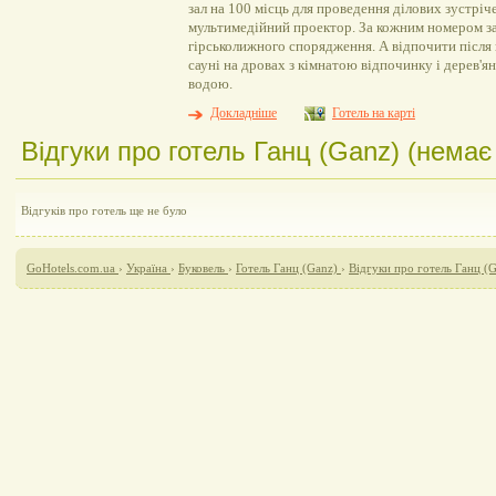
зал на 100 місць для проведення ділових зустріч
мультимедійний проектор. За кожним номером за
гірськолижного спорядження. А відпочити після 
сауні на дровах з кімнатою відпочинку і дерев
водою.
Докладніше
Готель на карті
Відгуки про готель Ганц (Ganz) (немає 
Відгуків про готель ще не було
GoHotels.com.ua
›
Україна
›
Буковель
›
Готель Ганц (Ganz)
›
Відгуки про готель Ганц (