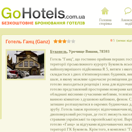
Головна
Анонси
сторінка
події
0
/5
(немає відг
Готель Ганц (Ganz)
Буковель
, Урочище Вишня, 78593
Готель "Ганц", що гостинно прийняв перших гост
території гірськолижного курорту Буковель всьог
найпопулярнішого підйомника R 5, витяги з якого
складається з двох п'ятиповерхових будинків, ви
шале, в якому можливе одночасне розміщення до
готелю знаходиться рецепція і зона для відпочи
готелю представлений просторими номерами кате
обладнані якісними сучасними меблями, телевізо
ванною кімнатою з душовою кабінкою, феном. Сі
затишно розташуватися в окремих будиночках дл
зрубу. Готель також пропонує відпочиваючим ві
двоповерховий ресторан, де гості зможуть нас
стравами української та європейської кухні. Вар
готелю «Ганц» за відгуками відпочиваючих визн
території ГК Буковель. Крім того, в комплексі "