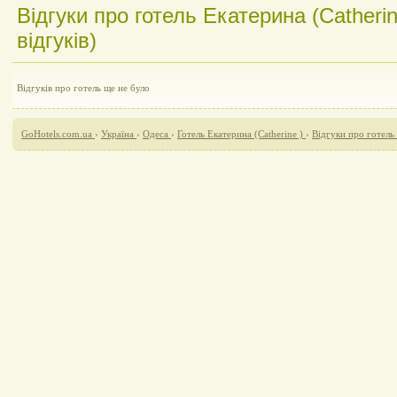
Відгуки про готель Екатерина (Catherin
відгуків)
Відгуків про готель ще не було
GoHotels.com.ua
›
Україна
›
Одеса
›
Готель Екатерина (Catherine )
›
Відгуки про готель 