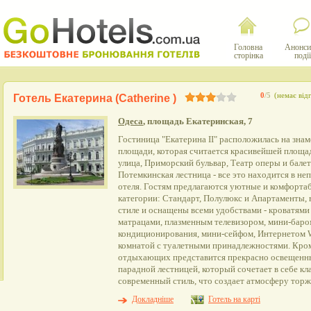
Головна
Анонси
сторінка
події
0
/5
(немає відг
Готель Екатерина (Catherine )
Одеса
, площадь Екатеринская, 7
Гостиница "Екатерина II" расположилась на зна
площади, которая считается красивейшей площа
улица, Приморский бульвар, Театр оперы и балет
Потемкинская лестница - все это находится в не
отеля. Гостям предлагаются уютные и комфорта
категории: Стандарт, Полулюкс и Апартаменты,
стиле и оснащены всеми удобствами - кроватями
матрацами, плазменным телевизором, мини-баро
кондиционирования, мини-сейфом, Интернетом W
комнатой с туалетными принадлежностями. Кром
отдыхающих представится прекрасно освещенн
парадной лестницей, который сочетает в себе кл
современный стиль, что создает атмосферу торж
Докладніше
Готель на карті