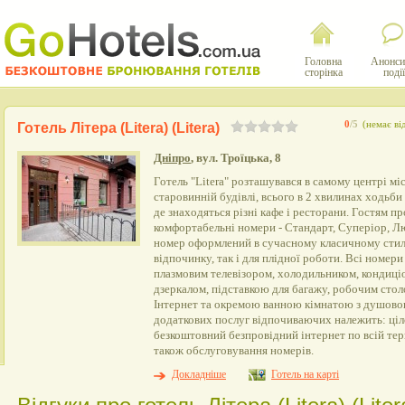
Головна
Анонси
сторінка
події
0
/5
(немає ві
Готель Літера (Litera) (Litera)
Дніпро
, вул. Троїцька, 8
Готель "Litera" розташувався в самому центрі мі
старовинній будівлі, всього в 2 хвилинах ходьби
де знаходяться різні кафе і ресторани. Гостям 
комфортабельні номери - Стандарт, Суперіор, Л
номер оформлений в сучасному класичному стилі
відпочинку, так і для плідної роботи. Всі номер
плазмовим телевізором, холодильником, кондиці
дзеркалом, підставкою для багажу, робочим сто
Інтернет та окремою ванною кімнатою з душовою
додаткових послуг відпочиваючих належить: ціло
безкоштовний безпровідний інтернет по всій тери
також обслуговування номерів.
Докладніше
Готель на карті