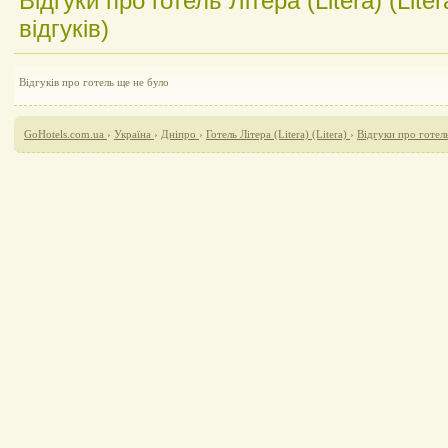
Відгуки про готель Літера (Litera) (Lite
відгуків)
Відгуків про готель ще не було
GoHotels.com.ua
›
Україна
›
Дніпро
›
Готель Літера (Litera) (Litera)
›
Відгуки про готель 