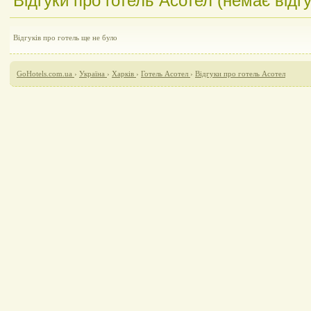
Відгуки про готель Асотел (немає відгу
Відгуків про готель ще не було
GoHotels.com.ua
›
Україна
›
Харків
›
Готель Асотел
›
Відгуки про готель Асотел