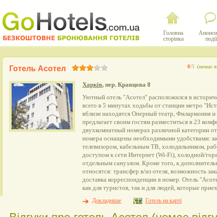
Головна
Анонси
сторінка
події
0
/5
(немає в
Готель Асотел
Харків
, пер. Кравцова 8
Уютный отель "Асотел" расположился в историче
всего в 5 минутах ходьбы от станции метро "Ист
вблизи находятся Оперный театр, Филармония и
предлагает своим гостям разместиться в 23 ком
двухкомнатный номерах различной категории от 
номера оснащены необходимыми удобствами: к
телевизором, кабельным ТВ, холодильником, ра
доступом к сети Интернет (Wi-Fi), холодной/гор
отдельным санузлом. Кроме того, к дополните
относятся: трансфер в/из отеля, возможность зак
доставка корреспонденции в номер. Отель "Асоте
как для туристов, так и для людей, которые прие
Докладніше
Готель на карті