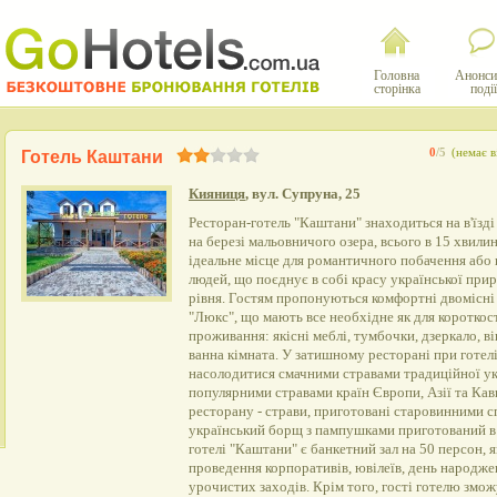
Головна
Анонси
сторінка
події
0
/5
(немає в
Готель Каштани
Кияниця
, вул. Супруна, 25
Ресторан-готель "Каштани" знаходиться на в'їзді 
на березі мальовничого озера, всього в 15 хвилин
ідеальне місце для романтичного побачення або п
людей, що поєднує в собі красу української при
рівня. Гостям пропонуються комфортні двомісні 
"Люкс", що мають все необхідне як для короткост
проживання: якісні меблі, тумбочки, дзеркало, ві
ванна кімната. У затишному ресторані при готел
насолодитися смачними стравами традиційної укр
популярними стравами країн Європи, Азії та Кав
ресторану - страви, приготовані старовинними 
український борщ з пампушками приготований в 
готелі "Каштани" є банкетний зал на 50 персон, я
проведення корпоративів, ювілеїв, день народжен
урочистих заходів. Крім того, гості готелю змож