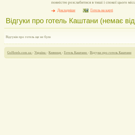
повністю розслабитися в тиші і спокої цього місц
Докладніше
Готель на карті
Відгуки про готель Каштани (немає від
Відгуків про готель ще не було
GoHotels.com.ua
›
Україна
›
Кияниця
›
Готель Каштани
›
Відгуки про готель Каштани