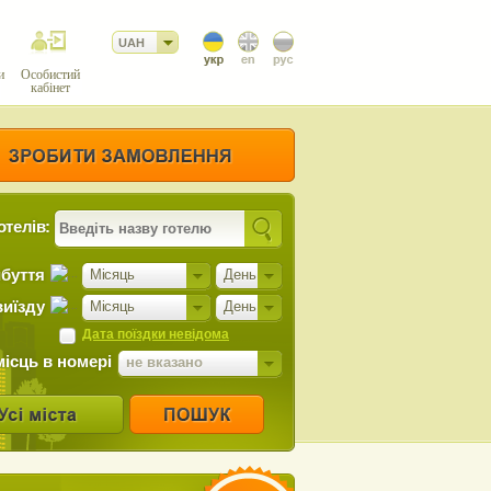
UAH
и
Особистий
кабінет
отелів:
ибуття
Місяць
День
виїзду
Місяць
День
Дата поїздки невідома
місць в номері
не вказано