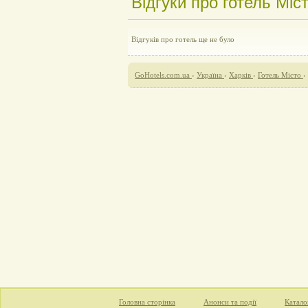
Відгуки про готель Міст
Відгуків про готель ще не було
GoHotels.com.ua
›
Україна
›
Харків
›
Готель Місто
›
Головна сторінка
Анонси та події
Катало