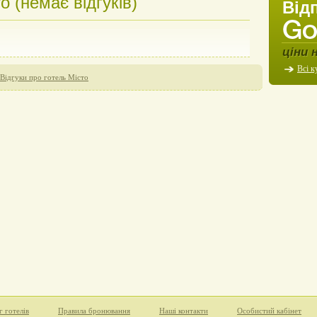
о (немає відгуків)
Від
ціни 
Всі к
Відгуки про готель Місто
г готелів
Правила бронювання
Наші контакти
Особистий кабінет