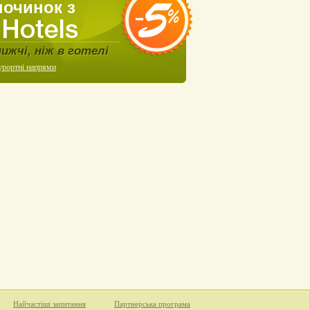
починок з
нижчі, ніж в готелі
урортні напрями
Найчастіші запитання
Партнерська програма