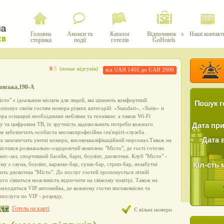
Головна
Анонси та
Каталог
Відпочинок з
Наші контакт
сторінка
події
готелів
GoHotels
0
/5
(немає відгуків)
від UAH 1400 до UAH 2000
ковська,190-А
істо" є ідеальним місцем для людей, які цінюють комфортний
Пошук г
опонує своїм гостям номера різних категорій: «Standart», «Suite» и
ера оснащені необхідними меблями та технікою: а також Wi-Fi
у та цифровим ТВ, їх зручність задовольнить потреби кожного
Дата пр
ям забезпечить особиста високопрофесійна сек'юріті-служба.
Дата 
к запезпечать уютні номери, висококваліфікаційний персонал.Також на
містився розважально-оздоровчий комплекс "Місто", де гості готелю
нес-зал, спортивний басейн, бари, боулінг, дискотеки. Клуб "Місто" -
Кіл-сть 
кому є сауна, боулінг, караоке-бар, суши-бар, стрип-бар, незабутні
ить дискотека "Місто". До послуг гостей пропонується літній
ого з'явиться можливість відпочити на свіжому повітрі. Також на
знаходиться VIP автомийка, де кожному гостю високоякісно та
послуги по VIP - розряду.
Готель на карті
Є вільні номери