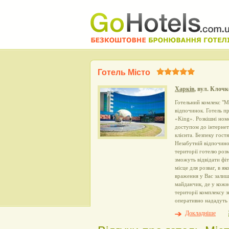
Готель Місто
Харків
, вул. Клоч
Готельний комлекс "М
відпочинок. Готель пр
«King». Розкішні ном
доступом до інтернет
клієнта. Безпеку гост
Незабутній відпочино
території готелю роз
зможуть відвідати фіт
місце для розваг, в я
враження у Вас залиш
майданчик, де у кожн
території комплексу 
оперативно нададуть 
Докладніше