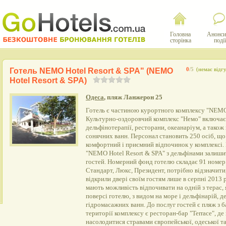
Головна
Анонси
сторінка
події
Готель NEMO Hotel Resort & SPA" (NEMO
0
/5
(немає відгу
Hotel Resort & SPA)
Одеса
, пляж Ланжерон 25
Готель є частиною курортного комплексу "NEMO 
Культурно-оздоровчий комплекс "Немо" включає в
дельфінотерапії, ресторани, океанаріум, а також
сонячних ванн. Персонал становить 250 осіб, що
комфортний і приємний відпочинок у комплексі.
"NEMO Hotel Resort & SPA" з дельфінами залиши
гостей. Номерний фонд готелю складає 91 номер 
Стандарт, Люкс, Президент, потрібно відзначити
відкрили двері своїм гостям лише в серпні 2013
мають можливість відпочивати на одній з терас, я
поверсі готелю, з видом на море і дельфінарій, де
гідромасажних ванн. До послуг гостей є пляж з 
території комплексу є ресторан-бар "Terrace", д
насолодитися стравами європейської, одеської та