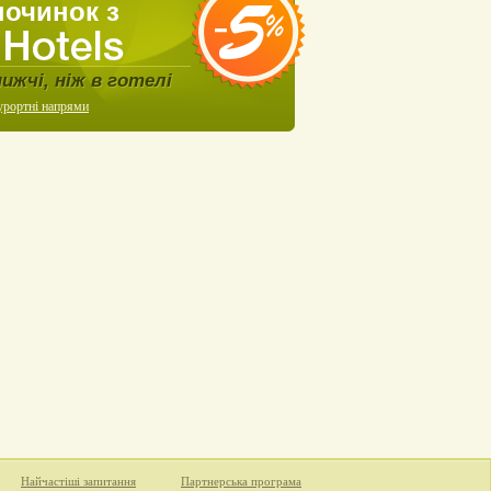
починок з
нижчі, ніж в готелі
урортні напрями
Найчастіші запитання
Партнерська програма