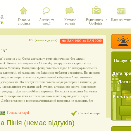
Головна
Анонси та
Каталог
Відпочинок з
Наші контакт
сторінка
події
готелів
GoHotels
0
/5
(немає відгуків)
від UAH 1000 до UAH 2000
4 "А"
ія" розкрив у м. Одесі актуальну тему відпочинку без шкоди
Пошук г
ищі. Готель розташувався в 12 км від центру міста в курортному
ликого Фонтану. Номерний фонд готелю складає 16 комфортабельних
их категорій, обладнаних необхідними меблями і технікою. Всі номери
Дата пр
з видом на море, а значить відпочиваючі в будь-який час зможуть
Дата 
узбережжям. До послуг гостей готель надає ресторан з каміном, де
 насолодитися стравами шеф-кухаря, а також спа-центр, з широким
процедур. Для автомобіля є парковка. Не можна залишити без уваги
Кіл-сть 
ної 30 метрової яхти в готелі дає можливість орендувати її для
 Доброзичливий і висококваліфікований персонал не залишить без
Готель на карті
Є вільні номери
а Пінія (немає відгуків)