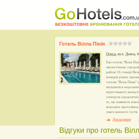
Готель Вілла Пінія
Одеса
, вул. Довга, 
Еко-готель "Вілла Пін
екологічному середов
районі 16 станції Ве
номерів різних цінов
готелю "Вілла Пінія" 
милуватися морським 
відпочиваючі зможуть
спектром оздоровчих 
те, що наявність влас
морських прогулянок.
уваги кожного гостя.
Докладніше
Відгуки про готель Вілл