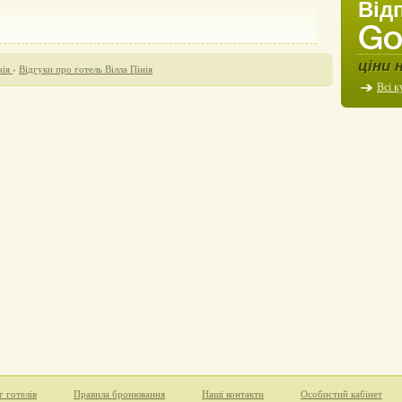
Від
ціни 
нія
›
Відгуки про готель Вілла Пінія
Всі к
г готелів
Правила бронювання
Наші контакти
Особистий кабінет