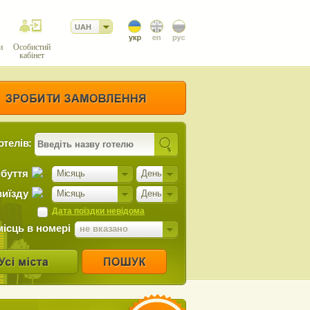
UAH
и
Особистий
кабінет
отелів:
ибуття
Місяць
День
виїзду
Місяць
День
Дата поїздки невідома
місць в номері
не вказано