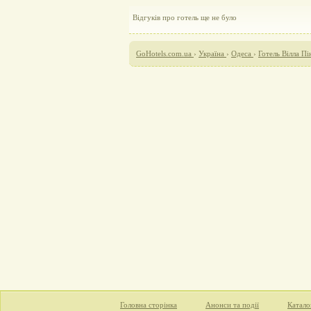
Відгуків про готель ще не було
GoHotels.com.ua
›
Україна
›
Одеса
›
Готель Вілла Пі
Головна сторінка
Анонси та події
Катало